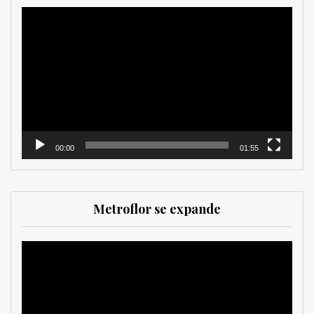
Reproductor
de
vídeo
00:00
01:55
Metroflor se expande
Reproductor
de
vídeo