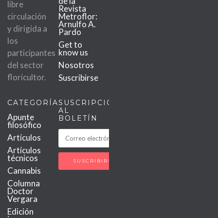
de la
libre
Revista
circulación
Metroflor:
Arnulfo A.
y dirigida a
Pardo
los
Get to
know us
participantes
del sector
Nosotros
floricultor.
Suscribirse
CATEGORÍAS
SUSCRIPCIÓN
AL
Apunte
BOLETÍN
filosófico
Artículos
Artículos
técnicos
Cannabis
Columna
Doctor
Vergara
Edición