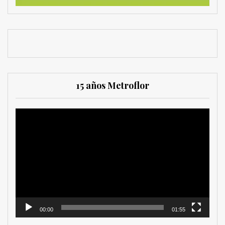
15 años Metroflor
Reproductor
de
vídeo
00:00
01:55