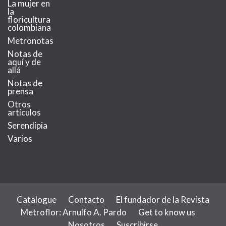
La mujer en
la
floricultura
colombiana
Metronotas
Notas de
aquí y de
allá
Notas de
prensa
Otros
artículos
Serendipia
Varios
Catalogue
Contacto
El fundador de la Revista
Metroflor: Arnulfo A. Pardo
Get to know us
Nosotros
Suscribirse