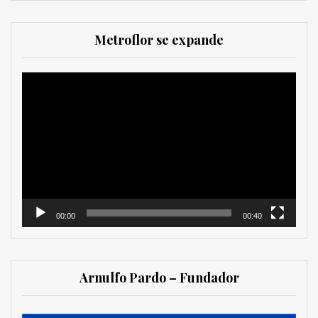
Metroflor se expande
Reproductor
de
vídeo
00:00
00:40
Arnulfo Pardo – Fundador