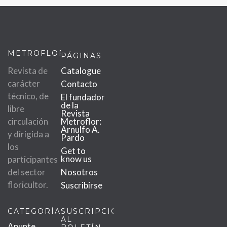
METROFLOR
PÁGINAS
Revista de
Catalogue
carácter
Contacto
técnico, de
El fundador
de la
libre
Revista
circulación
Metroflor:
Arnulfo A.
y dirigida a
Pardo
los
Get to
know us
participantes
del sector
Nosotros
floricultor.
Suscribirse
CATEGORÍAS
SUSCRIPCIÓN
AL
Apunte