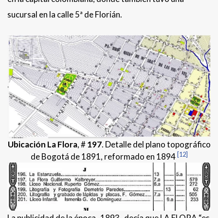
sucursal en la calle 5ª de Florián.
Ubicación La Flora
, #
197
. Detalle del plano topográfico
[12]
de Bogotá de 1891, reformado en 1894
La publicidad de la época -1893- decía que LA FLORA “es