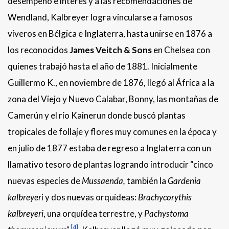
desempeño e interés y a las recomendaciones de
Wendland, Kalbreyer logra vincularse a famosos
viveros en Bélgica e Inglaterra, hasta unirse en 1876 a
los reconocidos
James Veitch & Sons
en Chelsea con
quienes trabajó hasta el año de 1881. Inicialmente
Guillermo K., en noviembre de 1876, llegó al África a la
zona del Viejo y Nuevo Calabar, Bonny, las montañas de
Camerún y el río Kainerun donde buscó plantas
tropicales de follaje y flores muy comunes en la época y
en julio de 1877 estaba de regreso a Inglaterra con un
llamativo tesoro de plantas logrando introducir “cinco
nuevas especies de
Mussaenda,
también la
Gardenia
kalbreyer
i y dos nuevas orquídeas:
Brachycorythis
kalbreyeri
, una orquídea terrestre, y
Pachystoma
[4]