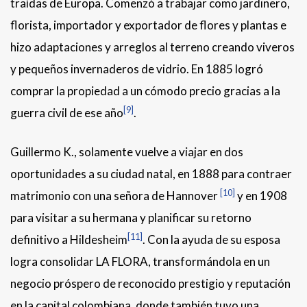
traídas de Europa. Comenzó a trabajar como jardinero,
florista, importador y exportador de flores y plantas e
hizo adaptaciones y arreglos al terreno creando viveros
y pequeños invernaderos de vidrio. En 1885 logró
comprar la propiedad a un cómodo precio gracias a la
[9]
guerra civil de ese año
.
Guillermo K., solamente vuelve a viajar en dos
oportunidades a su ciudad natal, en 1888 para contraer
[10]
matrimonio con una señora de Hannover
y en 1908
para visitar a su hermana y planificar su retorno
[11]
definitivo a Hildesheim
. Con la ayuda de su esposa
logra consolidar LA FLORA,
transformándola en un
negocio próspero de reconocido prestigio y reputación
en la capital colombiana, donde también tuvo una