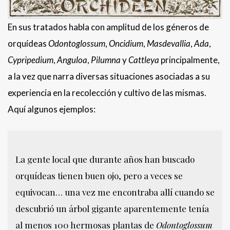
En sus tratados habla con amplitud de los géneros de
orquídeas
Odontoglossum
,
Oncidium
,
Masdevallia
,
Ada
,
Cypripedium
,
Anguloa
,
Pilumna
y
Cattleya
principalmente,
a la vez que narra diversas situaciones asociadas a su
experiencia en la recolección y cultivo de las mismas.
Aquí algunos ejemplos:
La gente local que durante años han buscado
orquídeas tienen buen ojo, pero a veces se
equivocan… una vez me encontraba allí cuando se
descubrió un árbol gigante aparentemente tenía
al menos 100 hermosas plantas de
Odontoglossum