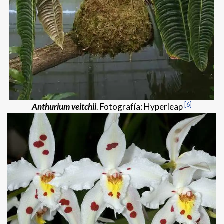
[6]
Anthurium veitchii
. Fotografía: Hyperleap