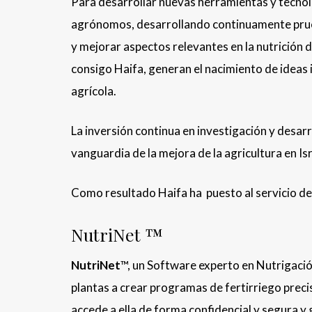
Para desarrollar nuevas herramientas y tecnol
agrónomos, desarrollando continuamente prueb
y mejorar aspectos relevantes en la nutrición d
consigo Haifa, generan el nacimiento de ideas 
agrícola.
La inversión continua en investigación y desarr
vanguardia de la mejora de la agricultura en Is
Como resultado Haifa ha puesto al servicio del
NutriNet ™
NutriNet
™, un Software experto en Nutrigaci
plantas a crear programas de fertirriego preci
accede a ella de forma confidencial y segura y 