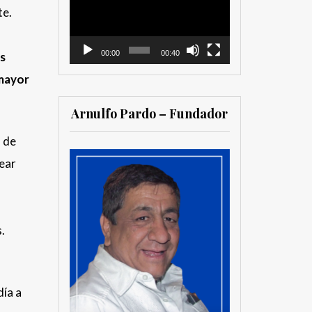
te.
vídeo
00:00
00:40
as
 mayor
Arnulfo Pardo – Fundador
s de
rear
.
día a