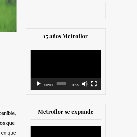
15 años Metroflor
Reproductor
de
vídeo
00:00
01:55
Metroflor se expande
tenible,
los que
Reproductor
 en que
de