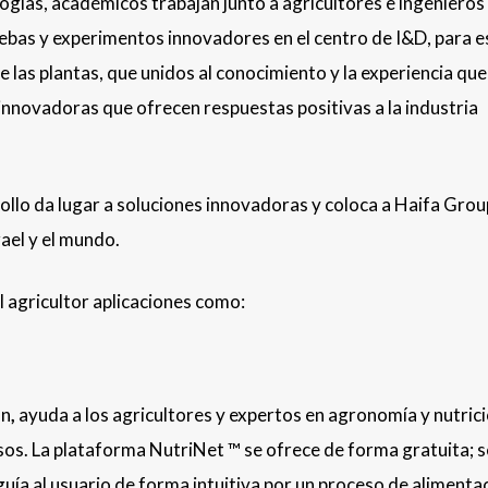
ogías, académicos trabajan junto a agricultores e ingenieros
as y experimentos innovadores en el centro de I&D, para e
e las plantas, que unidos al conocimiento y la experiencia que
innovadoras que ofrecen respuestas positivas a la industria
ollo da lugar a soluciones innovadoras y coloca a Haifa Group
rael y el mundo.
 agricultor aplicaciones como:
ón
,
ayuda a los agricultores y expertos en agronomía y nutric
sos. La plataforma NutriNet ™ se ofrece de forma gratuita; s
guía al usuario de forma intuitiva por un proceso de alimenta