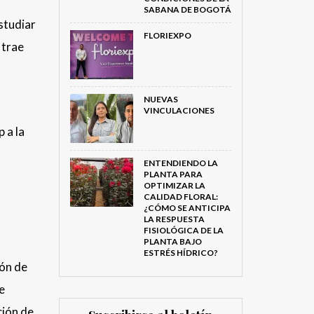
SABANA DE BOGOTÁ
studiar
FLORIEXPO
 trae
NUEVAS
VINCULACIONES
 a la
ENTENDIENDO LA
PLANTA PARA
OPTIMIZAR LA
CALIDAD FLORAL:
¿CÓMO SE ANTICIPA
LA RESPUESTA
FISIOLÓGICA DE LA
PLANTA BAJO
ESTRÉS HÍDRICO?
ión de
e
ción de