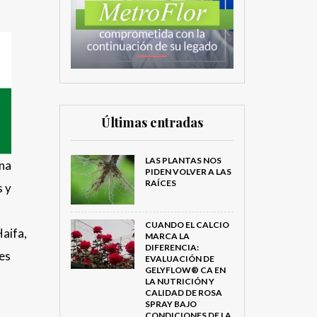
Últimas entradas
LAS PLANTAS NOS
ina
PIDEN VOLVER A LAS
RAÍCES
s y
CUANDO EL CALCIO
Haifa,
MARCA LA
DIFERENCIA:
tes
EVALUACIÓN DE
GELYFLOW® CA EN
LA NUTRICIÓN Y
CALIDAD DE ROSA
SPRAY BAJO
CONDICIONES DE LA