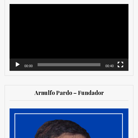
Reproductor
de
vídeo
00:00
00:40
Arnulfo Pardo – Fundador