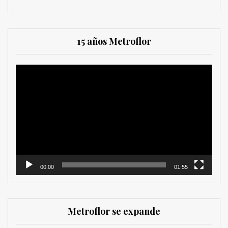
15 años Metroflor
Reproductor
de
vídeo
00:00
01:55
Metroflor se expande