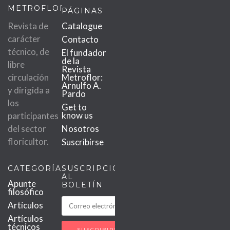
METROFLOR
PÁGINAS
Revista de
Catalogue
carácter
Contacto
técnico, de
El fundador
de la
libre
Revista
circulación
Metroflor:
Arnulfo A.
y dirigida a
Pardo
los
Get to
know us
participantes
del sector
Nosotros
floricultor.
Suscribirse
CATEGORÍAS
SUSCRIPCIÓN
AL
Apunte
BOLETÍN
filosófico
Artículos
Artículos
técnicos