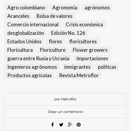
Agro colombiano
Agronomía
agrónomos
Aranceles
Bolsa de valores
Comercio internacional
Crisis económica
desglobalización
Edición No. 126
Estados Unidos
flores
floricultores
Floricultura
Floriculture
Flower growers
guerra entre Rusia y Ucrania
importaciones
Ingenieros agrónomos
inmigrantes
políticas
Productos agrícolas
Revista Metroflor
por Metroflor
Dejar un comentario