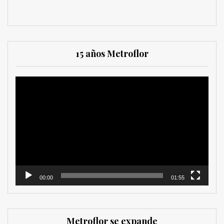
15 años Metroflor
Reproductor
de
vídeo
00:00
01:55
Metroflor se expande