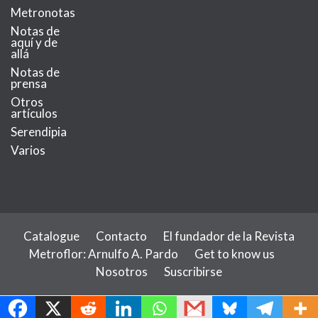
Metronotas
Notas de
aquí y de
allá
Notas de
prensa
Otros
artículos
Serendipia
Varios
Catalogue
Contacto
El fundador de la Revista
Metroflor: Arnulfo A. Pardo
Get to know us
Nosotros
Suscribirse