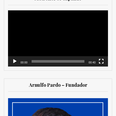
Reproductor
de
vídeo
00:00
00:40
Arnulfo Pardo – Fundador