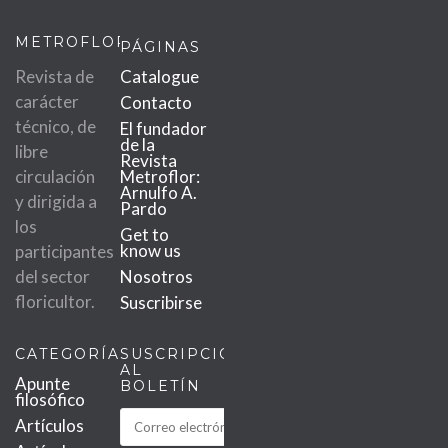
METROFLOR
PÁGINAS
Revista de
Catalogue
carácter
Contacto
técnico, de
El fundador
de la
libre
Revista
circulación
Metroflor:
Arnulfo A.
y dirigida a
Pardo
los
Get to
know us
participantes
del sector
Nosotros
floricultor.
Suscribirse
CATEGORÍAS
SUSCRIPCIÓN
AL
Apunte
BOLETÍN
filosófico
Artículos