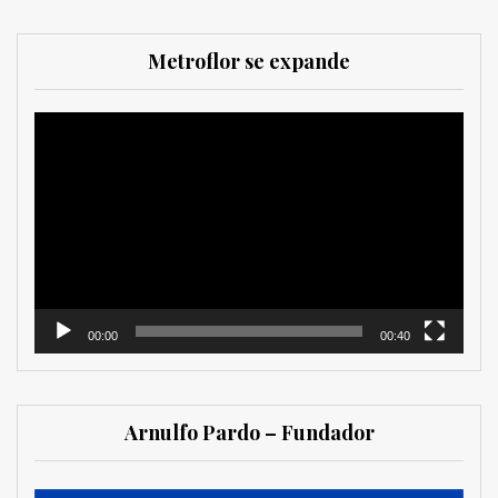
Metroflor se expande
Reproductor
de
vídeo
00:00
00:40
Arnulfo Pardo – Fundador