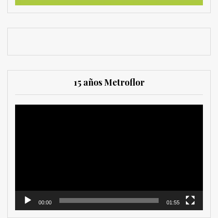
15 años Metroflor
Reproductor
de
vídeo
00:00
01:55