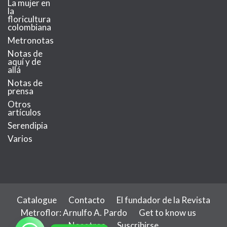
La mujer en
la
floricultura
colombiana
Metronotas
Notas de
aquí y de
allá
Notas de
prensa
Otros
artículos
Serendipia
Varios
Catalogue
Contacto
El fundador de la Revista
Metroflor: Arnulfo A. Pardo
Get to know us
Nosotros
Suscribirse