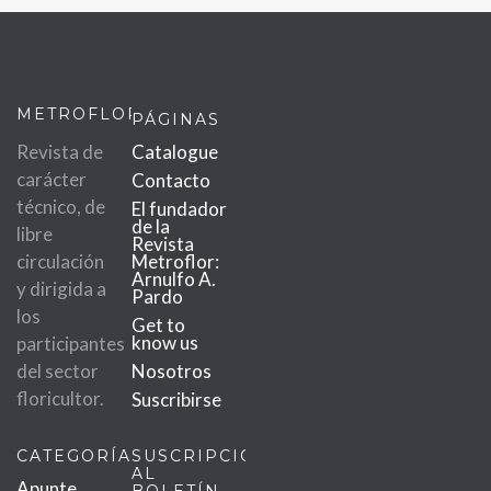
METROFLOR
PÁGINAS
Revista de
Catalogue
carácter
Contacto
técnico, de
El fundador
de la
libre
Revista
circulación
Metroflor:
Arnulfo A.
y dirigida a
Pardo
los
Get to
know us
participantes
del sector
Nosotros
floricultor.
Suscribirse
CATEGORÍAS
SUSCRIPCIÓN
AL
Apunte
BOLETÍN