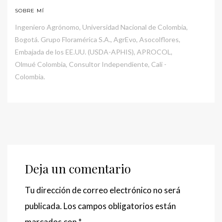
SOBRE MÍ
Ingeniero Agrónomo, Universidad Nacional de Colombia,
Bogotá. Grupo Floramérica S.A., AgrEvo, Asocolflores,
Embajada de los EE.UU. (USDA-APHIS), APROCOL,
Olmué Colombia, Consultor Independiente, Cali -
Colombia.
Deja un comentario
Tu dirección de correo electrónico no será
publicada.
Los campos obligatorios están
marcados con
*