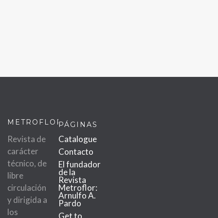
METROFLOR
PÁGINAS
Revista de
Catalogue
carácter
Contacto
técnico, de
El fundador
de la
libre
Revista
circulación
Metroflor:
Arnulfo A.
y dirigida a
Pardo
los
Get to