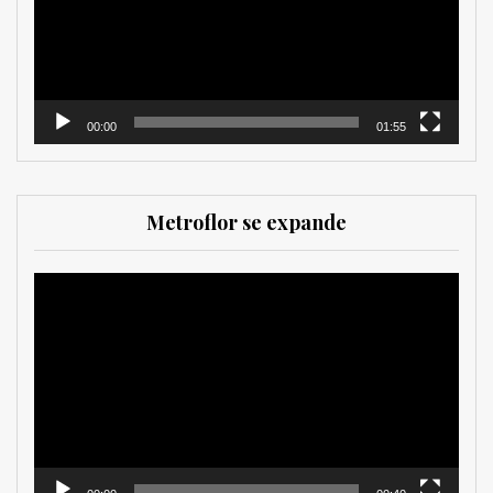
00:00
01:55
Metroflor se expande
Reproductor
de
vídeo