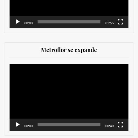
00:00
01:55
Metroflor se expande
Reproductor
de
vídeo
00:00
00:40