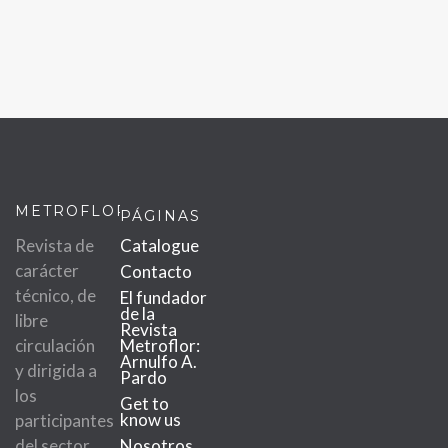
METROFLOR
PÁGINAS
Revista de
Catalogue
carácter
Contacto
técnico, de
El fundador
de la
libre
Revista
circulación
Metroflor:
Arnulfo A.
y dirigida a
Pardo
los
Get to
know us
participantes
del sector
Nosotros