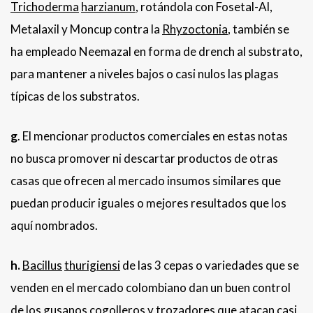
Trichoderma
harzianum
, rotándola con Fosetal-Al,
Metalaxil y Moncup contra la
Rhyzoctonia
, también se
ha empleado Neemazal en forma de drench al substrato,
para mantener a niveles bajos o casi nulos las plagas
típicas de los substratos.
g
. El mencionar productos comerciales en estas notas
no busca promover ni descartar productos de otras
casas que ofrecen al mercado insumos similares que
puedan producir iguales o mejores resultados que los
aquí nombrados.
h.
Bacillus
thurigiensi
de las 3 cepas o variedades que se
venden en el mercado colombiano dan un buen control
de los gusanos cogolleros y trozadores que atacan casi