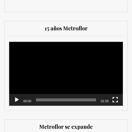
15 años Metroflor
Reproductor
de
vídeo
00:00
01:55
Metroflor se expande