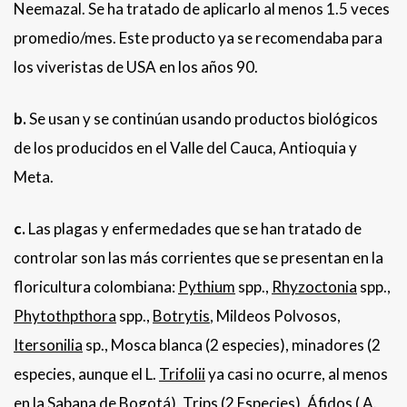
Neemazal. Se ha tratado de aplicarlo al menos 1.5 veces
promedio/mes. Este producto ya se recomendaba para
los viveristas de USA en los años 90.
b.
Se usan y se continúan usando productos biológicos
de los producidos en el Valle del Cauca, Antioquia y
Meta.
c.
Las plagas y enfermedades que se han tratado de
controlar son las más corrientes que se presentan en la
floricultura colombiana:
Pythium
spp.,
Rhyzoctonia
spp.,
Phytothpthora
spp.,
Botrytis
, Mildeos Polvosos,
Itersonilia
sp., Mosca blanca (2 especies), minadores (2
especies, aunque el L.
Trifolii
ya casi no ocurre, al menos
en la Sabana de Bogotá), Trips (2 Especies), Áfidos (
A.