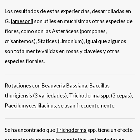
Los resultados de estas experiencias, desarrolladas en
G.
jamesonii
son útiles en muchísimas otras especies de
flores, como son las Asteráceas (pompones,
crisantemos), Statices (Limonium), igual que algunos
son totalmente válidas en rosas y claveles y otras
especies florales.
Rotaciones con
Beauveria
Bassiana
,
Baccillus
thurigiensis
(3 variedades),
Trichoderma
spp. (3 cepas),
Paecilumyces
lilacinus
, se usan frecuentemente.
Se ha encontrado que
Trichoderma
spp. tiene un efecto
promotor de desarrollo vegetativo, estimulador de