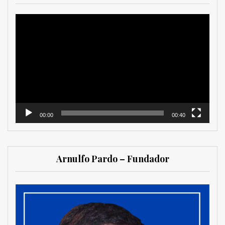
Reproductor
de
vídeo
00:00
00:40
Arnulfo Pardo – Fundador