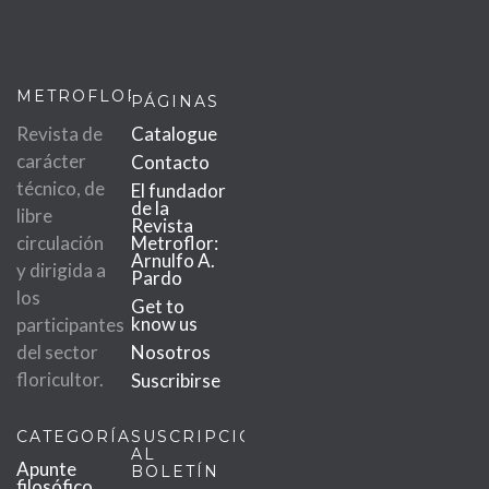
METROFLOR
PÁGINAS
Revista de
Catalogue
carácter
Contacto
técnico, de
El fundador
de la
libre
Revista
circulación
Metroflor:
Arnulfo A.
y dirigida a
Pardo
los
Get to
know us
participantes
del sector
Nosotros
floricultor.
Suscribirse
CATEGORÍAS
SUSCRIPCIÓN
AL
Apunte
BOLETÍN
filosófico