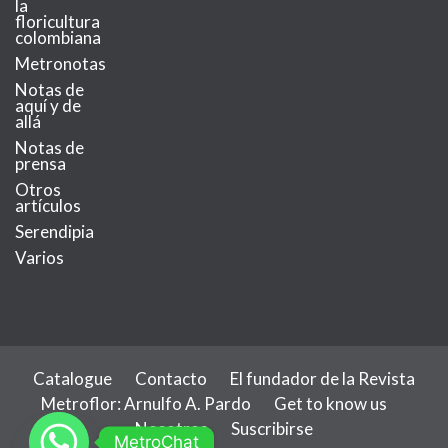
la
floricultura
colombiana
Metronotas
Notas de
aquí y de
allá
Notas de
prensa
Otros
artículos
Serendipia
Varios
Catalogue
Contacto
El fundador de la Revista
Metroflor: Arnulfo A. Pardo
Get to know us
Nosotros
Suscribirse
MetroChat