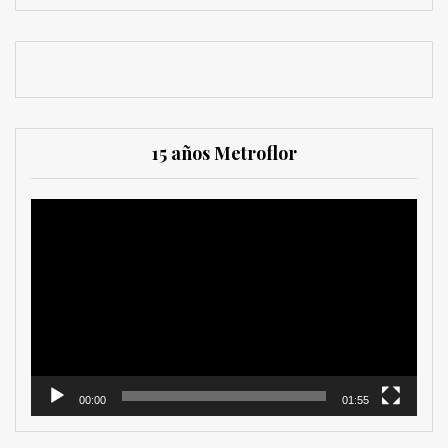
15 años Metroflor
Reproductor
de
vídeo
00:00
01:55