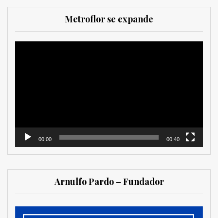
Metroflor se expande
Reproductor
de
vídeo
00:00
00:40
Arnulfo Pardo – Fundador