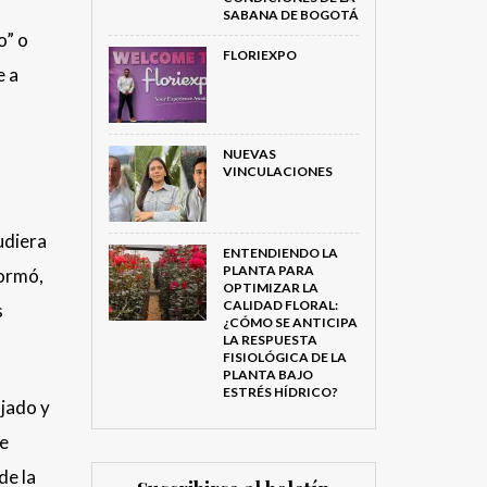
SABANA DE BOGOTÁ
o” o
FLORIEXPO
e a
NUEVAS
VINCULACIONES
udiera
ENTENDIENDO LA
PLANTA PARA
formó,
OPTIMIZAR LA
CALIDAD FLORAL:
s
¿CÓMO SE ANTICIPA
LA RESPUESTA
FISIOLÓGICA DE LA
PLANTA BAJO
ESTRÉS HÍDRICO?
ajado y
ue
de la