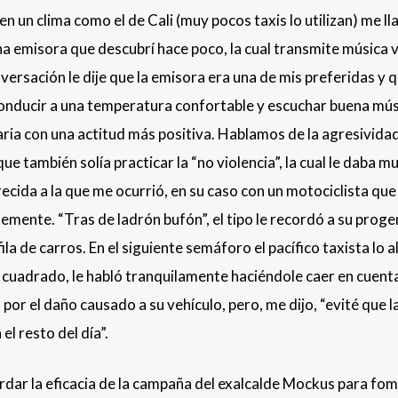
 un clima como el de Cali (muy pocos taxis lo utilizan) me ll
na emisora que descubrí hace poco, la cual transmite música 
versación le dije que la emisora era una de mis preferidas y 
 conducir a una temperatura confortable y escuchar buena mú
aria con una actitud más positiva. Hablamos de la agresividad
e también solía practicar la “no violencia”, la cual le daba m
ecida a la que me ocurrió, en su caso con un motociclista que
mente. “Tras de ladrón bufón”, el tipo le recordó a su proge
ila de carros. En el siguiente semáforo el pacífico taxista lo 
l cuadrado, le habló tranquilamente haciéndole caer en cuent
or el daño causado a su vehículo, pero, me dijo, “evité que l
l resto del día”.
dar la eficacia de la campaña del exalcalde Mockus para fo