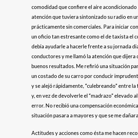
comodidad que confiere el aire acondicionado en
atención que tuviera sintonizado su radio en u
prácticamente sin comerciales. Para iniciar con
un oficio tan estresante como el de taxista el
debía ayudarle a hacerle frente a su jornada di
conductores y me llamó la atención que dijera qu
buenos resultados. Me refirió una situación par
un costado de su carro por conducir imprudente
y se alejó rápidamente, “culebreando” entre la f
y, en vez de devolverle el “madrazo” elevado a
error. No recibió una compensación económica p
situación pasara a mayores y que se me dañara e
Actitudes y acciones como ésta me hacen recor