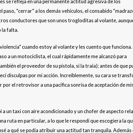
des se refleja en una permanente actitud agresiva de los
el paso, “cerrar” a los demás vehículos, el consabido “madraz
tros conductores que son unos trogloditas al volante, aunqu
la falta.
iolencia” cuando estoy al volante y les cuento que funciona.
so a un motociclista, el cual rápidamente me alcanzó para
ambién el proveedor de su pistola, si la traía); antes de que p
frecí disculpas por mi acción. Increíblemente, su cara se trans
r por el retrovisor a una pacífica sonrisa de aceptación de mi
a un taxi con aire acondicionado y un chofer de aspecto rel
 ruta en particular, a lo que le respondí que escogiera la q
 a qué se podía atribuir una actitud tan tranquila. Además 