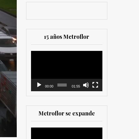
15 años Metroflor
Reproductor
de
vídeo
00:00
01:55
Metroflor se expande
Reproductor
de