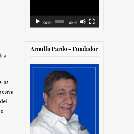
vídeo
00:00
00:40
Arnulfo Pardo – Fundador
bla
 las
gresiva
 del
de