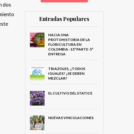
n dos
amiento
Entradas Populares
este
HACIA UNA
PROTOHISTORIA DE LA
FLORICULTURA EN
COLOMBIA -13ª PARTE-5ª
ENTREGA
TRIAZOLES, ¿TODOS
IGUALES? ¿SE DEBEN
MEZCLAR?
EL CULTIVO DEL STATICE
NUEVAS VINCULACIONES