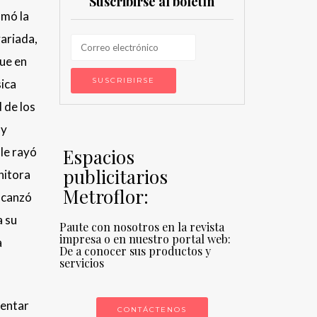
Suscribirse al boletín
amó la
variada,
que en
sica
 de los
uy
 le rayó
Espacios
publicitarios
nitora
Metroflor:
alcanzó
a su
Paute con nosotros en la revista
impresa o en nuestro portal web:
a
De a conocer sus productos y
servicios
mentar
CONTÁCTENOS