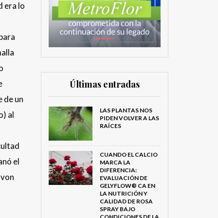
 era lo
d
 para
alla
o
e
Últimas entradas
e de un
LAS PLANTAS NOS
) al
PIDEN VOLVER A LAS
RAÍCES
cultad
CUANDO EL CALCIO
anó el
MARCA LA
DIFERENCIA:
 von
EVALUACIÓN DE
GELYFLOW® CA EN
LA NUTRICIÓN Y
CALIDAD DE ROSA
SPRAY BAJO
CONDICIONES DE LA