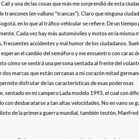
ali y una de las cosas que más me sorprendió de esta ciudad
a de trancones (en valluno “trancas”). Claro que ninguna ciuda
gotá, en lo que al tráfico vehicular se refiere. De un tiempo
camente. Cada vez hay más automóviles y motos en la misma m
s, frecuentes accidentes y mal humor de los ciudadanos. Suel
 esperan el cambio del semáforo y me encuentro con caras d
to cómo se sentirá una persona sentada al frente del volant
 dos marcas que están cercanas a mi corazón mitad germano
permite disfrutar de las características de esas poderosas
, sentado en mi campero Lada modelo 1993, el cual con difi
o con desbaratarse a tan altas velocidades. No en vano se g
iloto de la primera guerra mundial, también teutón, Manfred