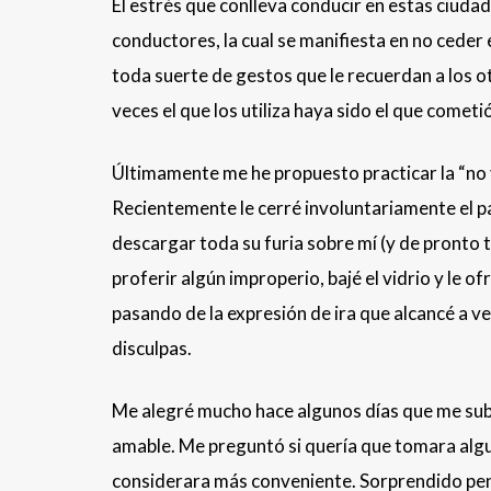
El estrés que conlleva conducir en estas ciuda
conductores, la cual se manifiesta en no ceder 
toda suerte de gestos que le recuerdan a los o
veces el que los utiliza haya sido el que cometió 
Últimamente me he propuesto practicar la “no v
Recientemente le cerré involuntariamente el pa
descargar toda su furia sobre mí (y de pronto t
proferir algún improperio, bajé el vidrio y le o
pasando de la expresión de ira que alcancé a ve
disculpas.
Me alegré mucho hace algunos días que me subí 
amable. Me preguntó si quería que tomara alguna
considerara más conveniente. Sorprendido pensé