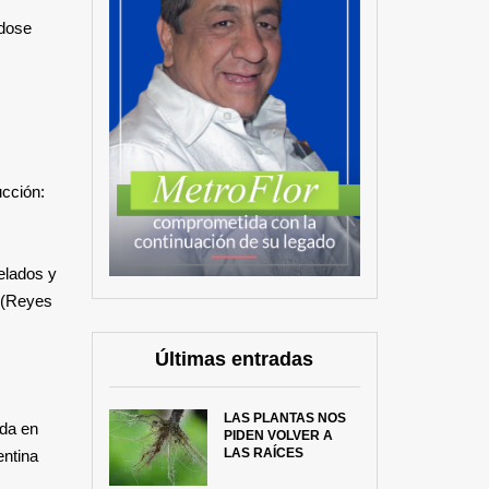
ndose
ucción:
helados y
l (Reyes
Últimas entradas
LAS PLANTAS NOS
ada en
PIDEN VOLVER A
LAS RAÍCES
entina