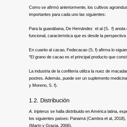
Como se afirmó anteriormente, los cultivos agroindus
importantes para cada uno las siguientes:
Para la guanábana, De Hernández et al (S. f) anota 
funcional, característica que es desde la perspectiva n
En cuanto al cacao, Fedecacao (S. f) afirma lo siguie
“El grano de cacao es el principal producto que consti
La industria de la confitería utiliza la nuez de macad
postres. Además, puede ser un suplemento medicinal p
y Moreno, S. f).
1.2. Distribución
A. tripterus
se halla distribuido en América latina, e
los siguientes países: Panamá (Cambra et al, 2018), 
(Marín y Grazia, 2006).