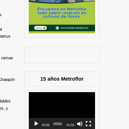
s
a
ipterus
, ramas
15 años Metroflor
 Joaquín
Reproductor
dables
de
os, y
vídeo
00:00
01:55