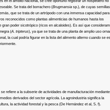
s en el ámbito nacional, se cree oportuno registrar un hospedero no
seable. Se trata del borrachero (
Brugmansia
sp.), de cuyas semillas
además, que se trata de un artrópodo con una inmensa capacidad para
ivos reconocidos como plantas alimenticias de humanos hasta los
 gran poder sicotrópico (ricos en alcaloides). Es así que consideramo
 negra (
A. tripterus
), ya que se trata de una planta de amplio uso orn
al, la cual podría figurar en la lista del alimento alterno cuando se e
riormente.
a se refiere a la subserie de actividades de manufacturación mediante
edios derivados del sector agrícola. La agroindustria significa la
ura, la actividad forestal y la pesca (De Hernández et al, S. f).