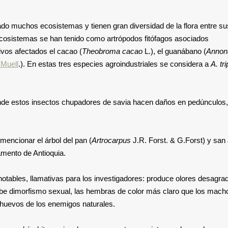
ado muchos ecosistemas y tienen gran diversidad de la flora entre su
ecosistemas se han tenido como artrópodos fitófagos asociados
tivos afectados el cacao (
Theobroma cacao
L.), el guanábano (
Annon
 Muell
.). En estas tres especies agroindustriales se considera a
A. tr
onde estos insectos chupadores de savia hacen daños en pedúnculos
mencionar el árbol del pan (
Artrocarpus
J.R. Forst. & G.Forst) y san
amento de Antioquia.
 notables, llamativas para los investigadores: produce olores desagra
ibe dimorfismo sexual, las hembras de color más claro que los mach
huevos de los enemigos naturales.