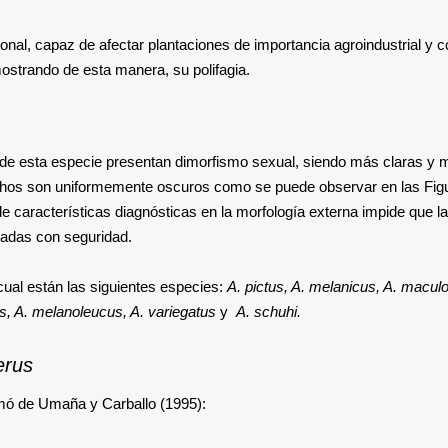
ional, capaz de afectar plantaciones de importancia agroindustrial y c
mostrando de esta manera, su polifagia.
de esta especie presentan dimorfismo sexual, siendo más claras y 
achos son uniformemente oscuros como se puede observar en las Fig
 de características diagnósticas en la morfología externa impide que l
cadas con seguridad.
 cual están las siguientes especies:
A. pictus, A. melanicus, A. maculo
is, A. melanoleucus, A. variegatus
y
A. schuhi.
erus
omó de Umaña y Carballo (1995):