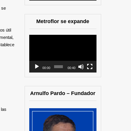
 se
Metroflor se expande
s útil
amental,
Reproductor
stablece
de
vídeo
00:00
00:40
Arnulfo Pardo – Fundador
 las