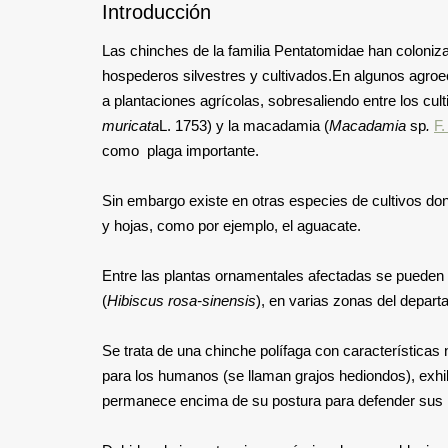
Introducción
Las chinches de la familia Pentatomidae han coloniz
hospederos silvestres y cultivados.En algunos agro
a plantaciones agrícolas, sobresaliendo entre los cul
muricata
L. 1753) y la macadamia (
Macadamia
sp
.
F.
como plaga importante.
Sin embargo existe en otras especies de cultivos d
y hojas, como por ejemplo, el aguacate.
Entre las plantas ornamentales afectadas se pueden 
(
Hibiscus rosa-sinensis
), en varias zonas del depart
Se trata de una chinche polífaga con características
para los humanos (se llaman grajos hediondos), exh
permanece encima de su postura para defender sus 