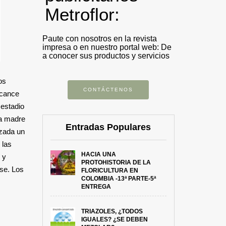
Metroflor:
Paute con nosotros en la revista
impresa o en nuestro portal web: De
a conocer sus productos y servicios
os
CONTÁCTENOS
lcance
 estadio
la madre
Entradas Populares
izada un
 las
HACIA UNA
 y
PROTOHISTORIA DE LA
se. Los
FLORICULTURA EN
COLOMBIA -13ª PARTE-5ª
ENTREGA
TRIAZOLES, ¿TODOS
IGUALES? ¿SE DEBEN