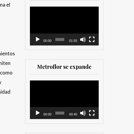
herramienta valiosa
na el
tanto para productores
Reproductor
como para
de
comercializadores. Muy
vídeo
recomendada para los
que trabajan en el sector
00:00
01:55
mientos
miten
Metroflor se expande
a como
y
Reproductor
de
nidad
vídeo
00:00
00:40