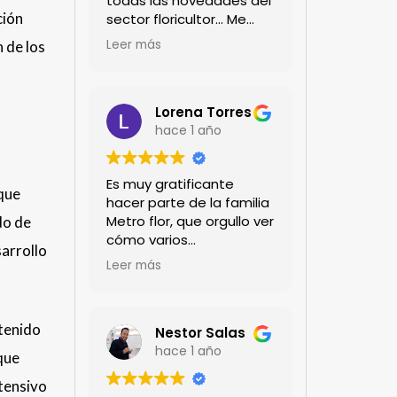
todas las novedades del
ción
sector floricultor... Me
encanta!!!
Leer más
 de los
Lorena Torres
hace 1 año
Es muy gratificante
 que
hacer parte de la familia
Metro flor, que orgullo ver
do de
cómo varios
sarrollo
profesionales hombres y
Leer más
mujeres aportan a la
ciencia desde sus
experiencias humanas y
ntenido
técnicas. Gracias por
Nestor Salas
mantenernos al día.mil
hace 1 año
 que
GRACIAS
ntensivo