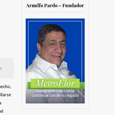
Arnulfo Pardo – Fundador
a
hecho,
llarse
a
el