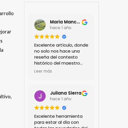
arrollo
Maria Mancera
hace 1 año
ejorar
as
Excelente artículo, donde
la
no solo nos hace una
reseña del contexto
histórico del maestro
jardinero japonés si no
Leer más
de sus aportes a las
propuestas paisajistas
en la ciudad!
Felicitaciones!!
Juliana Sierra
ltivo,
hace 1 año
Excelente herramienta
para estar al día con