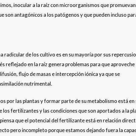
timos, inocular a la raíz con microorganismos que promuevan 
ue son antagónicos a los patógenos y que pueden incluso par
 radicular de los cultivo es en su mayoría por sus repercusi
rés reflejado en la raíz genera problemas para que aproveche 
usión, flujo de masas e intercepción iónica ya que se
similación nutrimental.
ados por las plantas y formar parte de su metabolismo está en
los fertilizantes y las condiciones que son aportados a la pl
ensa que el potencial del fertilizante está en relación direc
rrecto pero incompleto porque estamos dejando fuera la capa