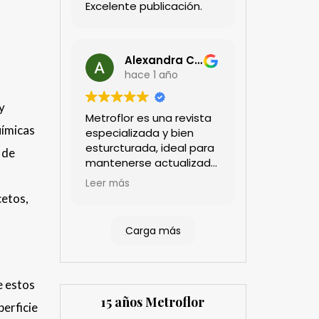
Excelente publicación.
Alexandra Castillo
hace 1 año
y
Metroflor es una revista
uímicas
especializada y bien
esturcturada, ideal para
 de
mantenerse actualizado
en el sector floricultor.
Leer más
Aprecio los artículos
cetos,
técnicos que aportan
información práctica y
Carga más
estratégica, las
entrevistas a líderes del
sector así como los
cubrimientos de los
e estos
eventos sociales de las
15 años Metroflor
perficie
compañías. Es una