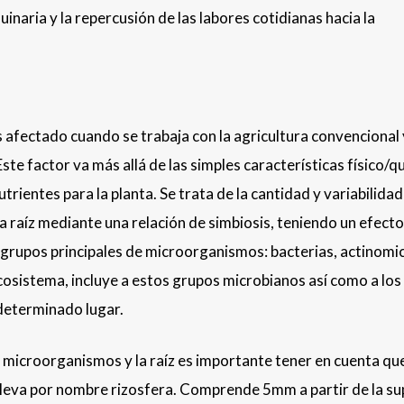
naria y la repercusión de las labores cotidianas hacia la
 afectado cuando se trabaja con la agricultura convencional 
 Este factor va más allá de las simples características físico/q
utrientes para la planta. Se trata de la cantidad y variabilidad
 raíz mediante una relación de simbiosis, teniendo un efecto
co grupos principales de microorganismos: bacterias, actinomi
cosistema, incluye a estos grupos microbianos así como a los
determinado lugar.
s microorganismos y la raíz es importante tener en cuenta qu
e lleva por nombre rizosfera. Comprende 5mm a partir de la su