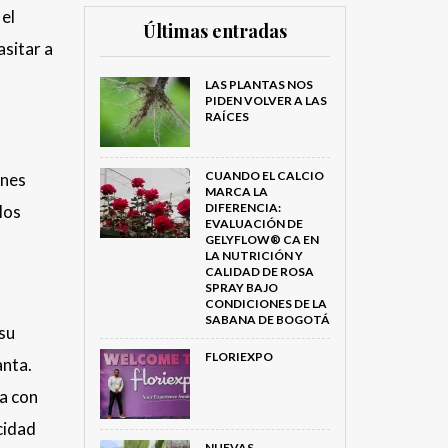
el
Últimas entradas
asitar a
LAS PLANTAS NOS
PIDEN VOLVER A LAS
RAÍCES
CUANDO EL CALCIO
ones
MARCA LA
DIFERENCIA:
los
EVALUACIÓN DE
GELYFLOW® CA EN
LA NUTRICIÓN Y
CALIDAD DE ROSA
SPRAY BAJO
CONDICIONES DE LA
SABANA DE BOGOTÁ
 su
FLORIEXPO
anta.
ta con
cidad
NUEVAS