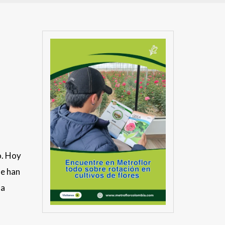
o. Hoy
se han
la