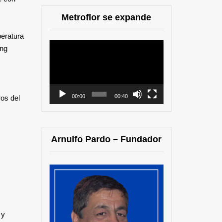
Metroflor se expande
peratura
Reproductor
ing
de
vídeo
00:00
00:40
ros del
Arnulfo Pardo – Fundador
 y