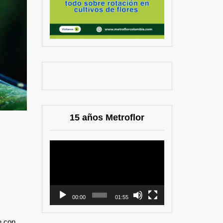
15 años Metroflor
Reproductor
de
vídeo
00:00
01:55
e con