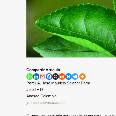
Compartir Artículo
Por:
I.A. José Mauricio Salazar Parra
Jefe I + D
Anasac Colombia
jmsalazar@anasac.co
Orgreen es un aceite agrícola de origen parafínico a