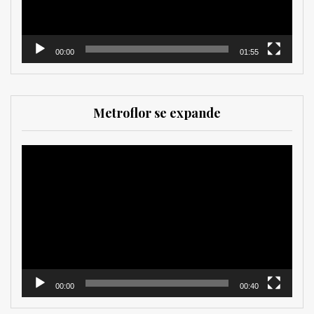
00:00
01:55
Metroflor se expande
Reproductor
de
vídeo
00:00
00:40