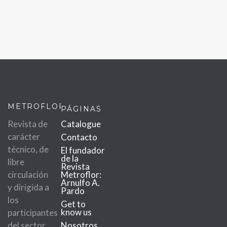
METROFLOR
PÁGINAS
Revista de
Catalogue
carácter
Contacto
técnico, de
El fundador
de la
libre
Revista
circulación
Metroflor:
Arnulfo A.
y dirigida a
Pardo
los
Get to
know us
participantes
del sector
Nosotros