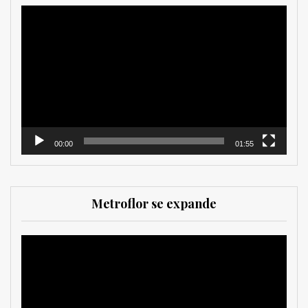
Reproductor
de
vídeo
00:00
01:55
Metroflor se expande
Reproductor
de
vídeo