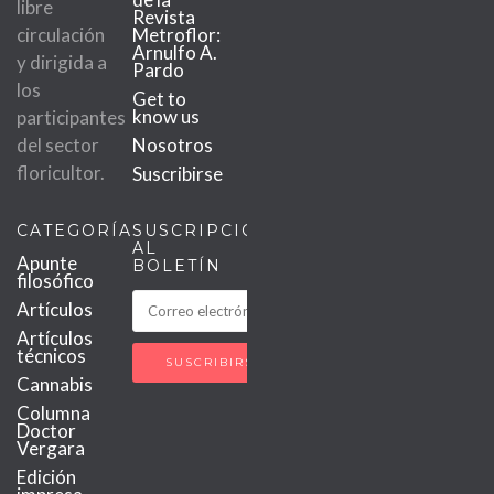
libre
Revista
circulación
Metroflor:
Arnulfo A.
y dirigida a
Pardo
los
Get to
know us
participantes
del sector
Nosotros
floricultor.
Suscribirse
CATEGORÍAS
SUSCRIPCIÓN
AL
Apunte
BOLETÍN
filosófico
Artículos
Artículos
técnicos
Cannabis
Columna
Doctor
Vergara
Edición