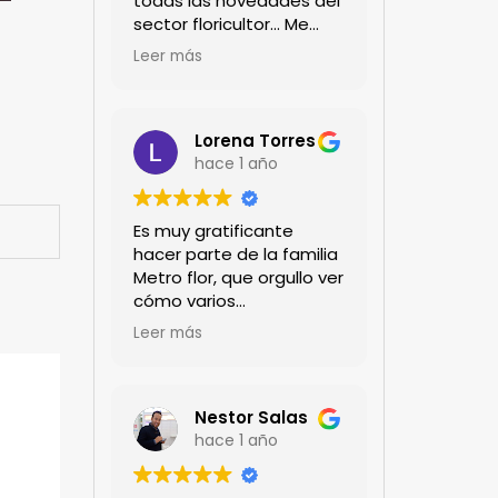
todas las novedades del
sector floricultor... Me
encanta!!!
Leer más
Lorena Torres
hace 1 año
Es muy gratificante
hacer parte de la familia
Metro flor, que orgullo ver
cómo varios
profesionales hombres y
Leer más
mujeres aportan a la
ciencia desde sus
experiencias humanas y
técnicas. Gracias por
Nestor Salas
mantenernos al día.mil
hace 1 año
GRACIAS