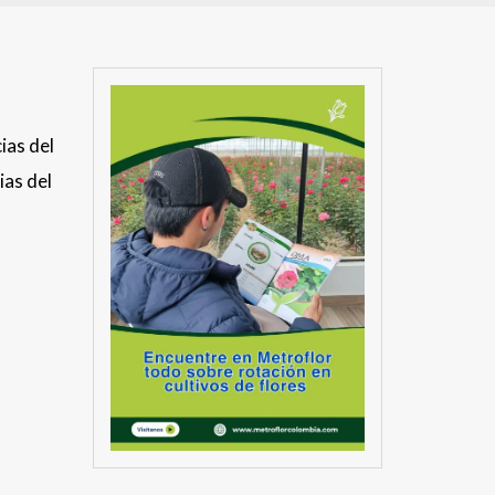
ias del
ias del