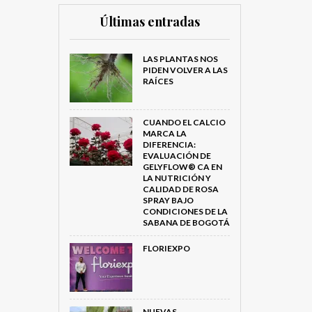
Últimas entradas
LAS PLANTAS NOS
PIDEN VOLVER A LAS
RAÍCES
CUANDO EL CALCIO
MARCA LA
DIFERENCIA:
EVALUACIÓN DE
GELYFLOW® CA EN
LA NUTRICIÓN Y
CALIDAD DE ROSA
SPRAY BAJO
CONDICIONES DE LA
SABANA DE BOGOTÁ
FLORIEXPO
NUEVAS