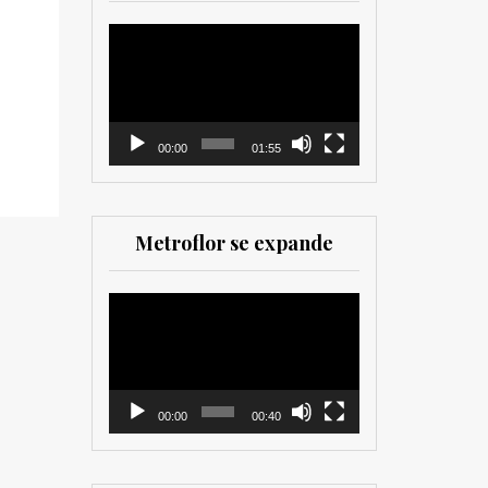
herramienta valiosa
tanto para productores
Reproductor
como para
de
comercializadores. Muy
vídeo
recomendada para los
que trabajan en el sector
00:00
01:55
Metroflor se expande
Reproductor
de
vídeo
00:00
00:40