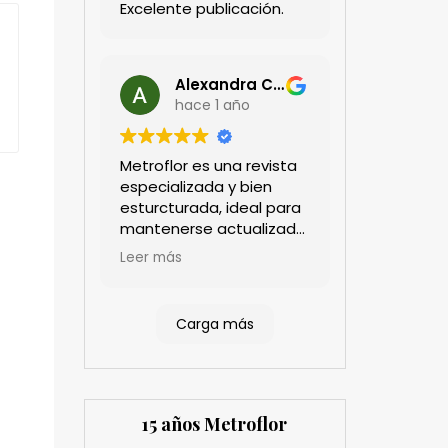
Excelente publicación.
Alexandra Castillo
hace 1 año
Metroflor es una revista
especializada y bien
esturcturada, ideal para
mantenerse actualizado
en el sector floricultor.
Leer más
Aprecio los artículos
técnicos que aportan
información práctica y
Carga más
estratégica, las
entrevistas a líderes del
sector así como los
cubrimientos de los
eventos sociales de las
15 años Metroflor
compañías. Es una