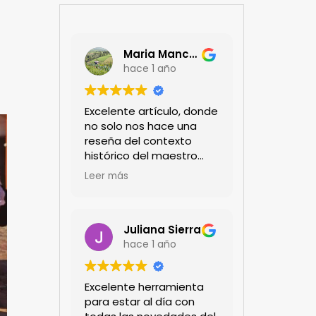
Maria Mancera
hace 1 año
Excelente artículo, donde
no solo nos hace una
reseña del contexto
histórico del maestro
jardinero japonés si no
Leer más
de sus aportes a las
propuestas paisajistas
en la ciudad!
Felicitaciones!!
Juliana Sierra
hace 1 año
Excelente herramienta
para estar al día con