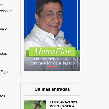
res
cción de
aya y
n
estas
(Figura
Últimas entradas
ctos
LAS PLANTAS NOS
PIDEN VOLVER A