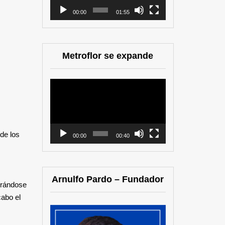
00:00
01:55
Metroflor se expande
Reproductor
de
vídeo
de los
00:00
00:40
Arnulfo Pardo – Fundador
trándose
cabo el