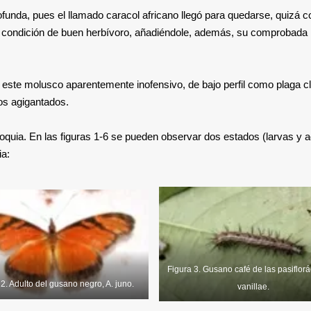
ofunda, pues el llamado caracol africano llegó para quedarse, quizá c
u condición de buen herbívoro, añadiéndole, además, su comprobada
e este molusco aparentemente inofensivo, de bajo perfil como plaga c
sos agigantados.
uia. En las figuras 1-6 se pueden observar dos estados (larvas y a
ia:
Figura 3. Gusano café de las pasiflorá
 2. Adulto del gusano negro, A. juno.
vanillae.