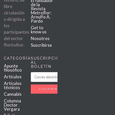
El fundador
de la
libre
Revista
circulación
Metroflor:
Arnulfo A.
y dirigida a
Pardo
los
Get to
know us
participantes
del sector
Nosotros
floricultor.
Suscribirse
CATEGORÍAS
SUSCRIPCIÓN
AL
Apunte
BOLETÍN
filosófico
Artículos
Artículos
técnicos
Cannabis
Columna
Doctor
Vergara