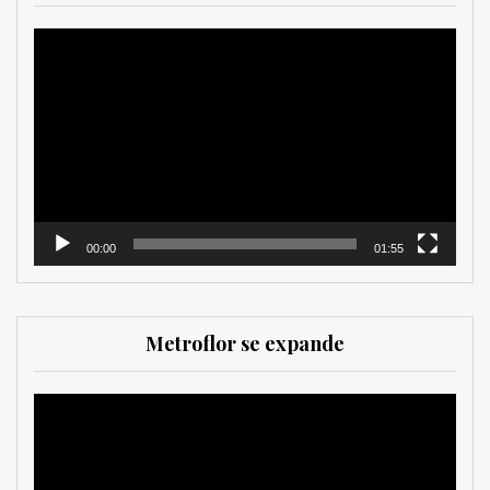
Reproductor
de
vídeo
00:00
01:55
Metroflor se expande
Reproductor
de
vídeo