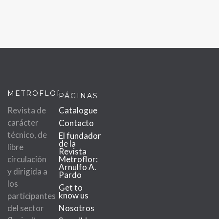
METROFLOR
PÁGINAS
Revista de
Catalogue
carácter
Contacto
técnico, de
El fundador
de la
libre
Revista
circulación
Metroflor:
Arnulfo A.
y dirigida a
Pardo
los
Get to
know us
participantes
del sector
Nosotros