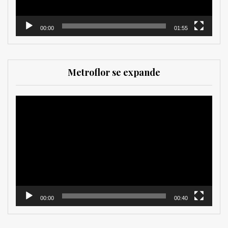
00:00
01:55
Metroflor se expande
Reproductor
de
vídeo
00:00
00:40