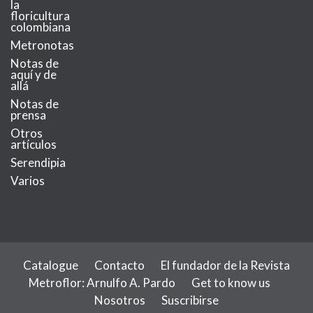
la
floricultura
colombiana
Metronotas
Notas de
aquí y de
allá
Notas de
prensa
Otros
artículos
Serendipia
Varios
Catalogue
Contacto
El fundador de la Revista
Metroflor: Arnulfo A. Pardo
Get to know us
Nosotros
Suscribirse