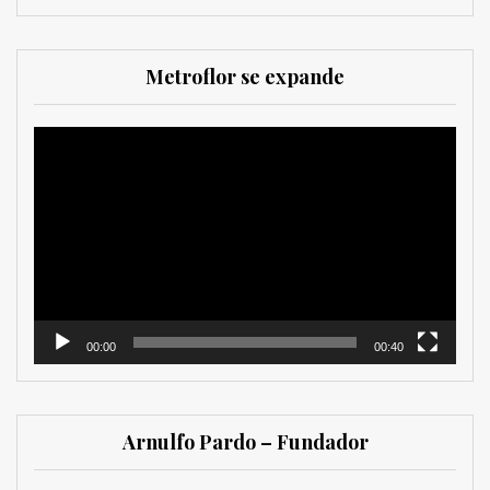
Metroflor se expande
Reproductor
de
vídeo
00:00
00:40
Arnulfo Pardo – Fundador