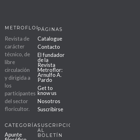
METROFLOR
PÁGINAS
Revista de
Catalogue
carácter
Contacto
técnico, de
El fundador
de la
libre
Revista
circulación
Metroflor:
Arnulfo A.
y dirigida a
Pardo
los
Get to
know us
participantes
del sector
Nosotros
floricultor.
Suscribirse
CATEGORÍAS
SUSCRIPCIÓN
AL
Apunte
BOLETÍN
filosófico