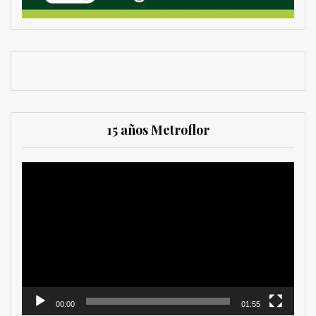
15 años Metroflor
Reproductor
de
vídeo
00:00
01:55