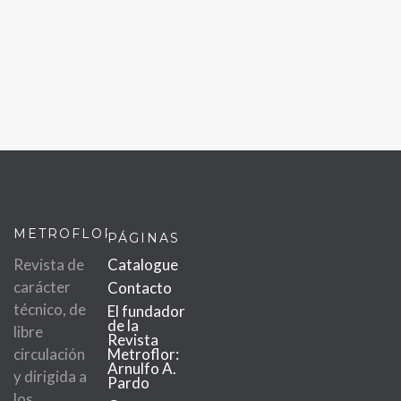
METROFLOR
PÁGINAS
Revista de
Catalogue
carácter
Contacto
técnico, de
El fundador
de la
libre
Revista
circulación
Metroflor:
Arnulfo A.
y dirigida a
Pardo
los