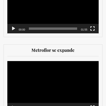
00:00
01:55
Metroflor se expande
Reproductor
de
vídeo