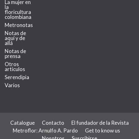
La mujer en
la
floricultura
colombiana
Metronotas
Notas de
aquí y de
allá
Notas de
prensa
Otros
artículos
Serendipia
Varios
Catalogue
Contacto
El fundador de la Revista
Metroflor: Arnulfo A. Pardo
Get to know us
Nosotros
Suscribirse