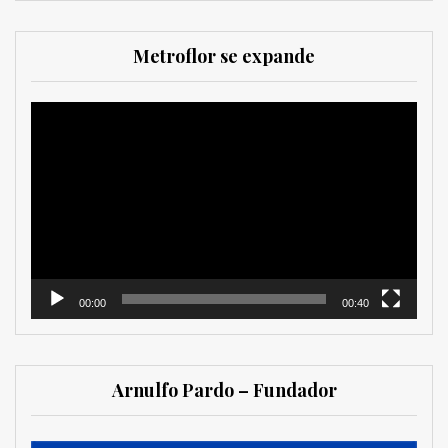
Metroflor se expande
Reproductor
de
vídeo
00:00
00:40
Arnulfo Pardo – Fundador