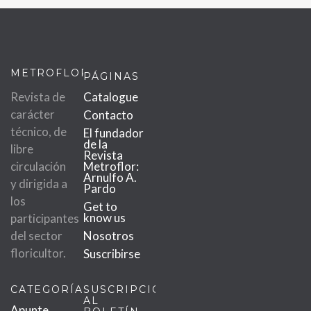
METROFLOR
PÁGINAS
Revista de
Catalogue
carácter
Contacto
técnico, de
El fundador
de la
libre
Revista
circulación
Metroflor:
Arnulfo A.
y dirigida a
Pardo
los
Get to
know us
participantes
del sector
Nosotros
floricultor.
Suscribirse
CATEGORÍAS
SUSCRIPCIÓN
AL
Apunte