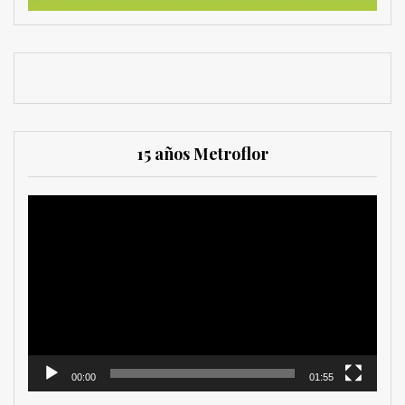
15 años Metroflor
Reproductor
de
vídeo
00:00
01:55