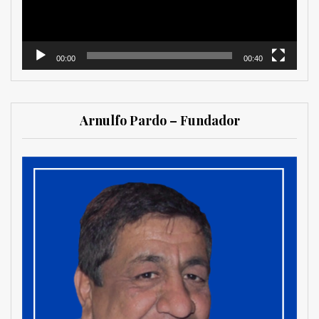
00:00
00:40
Arnulfo Pardo – Fundador
MetroChat