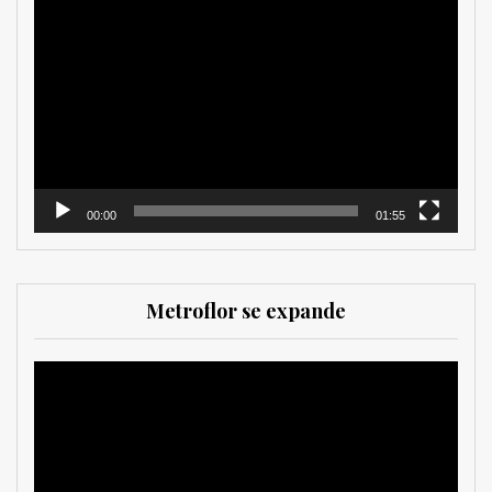
Reproductor
de
vídeo
00:00
01:55
Metroflor se expande
Reproductor
de
vídeo