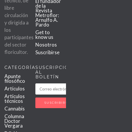
técnico, de
El fundador
de la
libre
Revista
circulación
Metroflor:
Arnulfo A.
y dirigida a
Pardo
los
Get to
know us
participantes
del sector
Nosotros
floricultor.
Suscribirse
CATEGORÍAS
SUSCRIPCIÓN
AL
Apunte
BOLETÍN
filosófico
Artículos
Artículos
técnicos
Cannabis
Columna
Doctor
Vergara