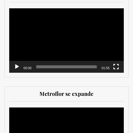
Reproductor
de
vídeo
00:00
01:55
Metroflor se expande
Reproductor
de
vídeo