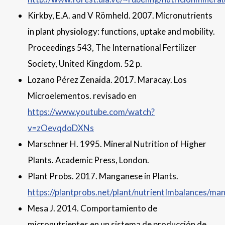
Kirkby, E.A. and V Römheld. 2007. Micronutrients
in plant physiology: functions, uptake and mobility.
Proceedings 543, The International Fertilizer
Society, United Kingdom. 52 p.
Lozano Pérez Zenaida. 2017. Maracay. Los
Microelementos. revisado en
https://www.youtube.com/watch?
v=zOevqdoDXNs
Marschner H. 1995. Mineral Nutrition of Higher
Plants. Academic Press, London.
Plant Probs. 2017. Manganese in Plants.
https://plantprobs.net/plant/nutrientImbalances/ma
Mesa J. 2014. Comportamiento de
micronutrientes en un sistema de producción de