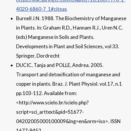
4020-6860-7_1#citeas
Burnell J.N. 1988. The Biochemistry of Manganese
in Plants. In: Graham R.D., Hannam R.J., Uren N.C.
(eds) Manganese in Soils and Plants.
Developments in Plant and Soil Sciences, vol 33.
Springer, Dordrecht
DUCIC, Tanja and POLLE, Andrea. 2005.
Transport and detoxification of manganese and
copper in plants. Braz. J. Plant Physiol. vol.17, n.1
pp.103-112. Available from:
<http://www.scielo.br/scielo.php?
script=sci_arttext&pid=S1677-
04202005000100009&lng=en&nrm=iso>. ISSN
1677-9452.