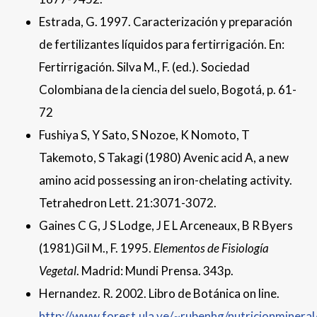
Estrada, G. 1997. Caracterización y preparación
de fertilizantes líquidos para fertirrigación. En:
Fertirrigación. Silva M., F. (ed.). Sociedad
Colombiana de la ciencia del suelo, Bogotá, p. 61-
72
Fushiya S, Y Sato, S Nozoe, K Nomoto, T
Takemoto, S Takagi (1980) Avenic acid A, a new
amino acid possessing an iron-chelating activity.
Tetrahedron Lett. 21:3071-3072.
Gaines C G, J S Lodge, J E L Arceneaux, B R Byers
(1981)Gil M., F. 1995.
Elementos de Fisiología
Vegetal
. Madrid: Mundi Prensa. 343p.
Hernandez. R. 2002. Libro de Botánica on line.
http://www.forest.ula.ve/~rubenhg/nutricionmineral