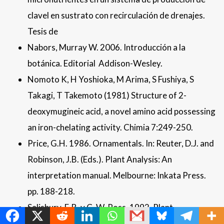
clavel en sustrato con recirculación de drenajes.
Tesis de
Nabors, Murray W. 2006. Introducción a la
botánica. Editorial Addison-Wesley.
Nomoto K, H Yoshioka, M Arima, S Fushiya, S
Takagi, T Takemoto (1981) Structure of 2-
deoxymugineic acid, a novel amino acid possessing
an iron-chelating activity. Chimia 7:249-250.
Price, G.H. 1986. Ornamentals. In: Reuter, D.J. and
Robinson, J.B. (Eds.). Plant Analysis: An
interpretation manual. Melbourne: Inkata Press.
pp. 188-218.
MetroChat
Salisbury, F. B. y C. W. Ross. 1992. Plant
physiology. (4th.ed.), Wadsworth Publishing,