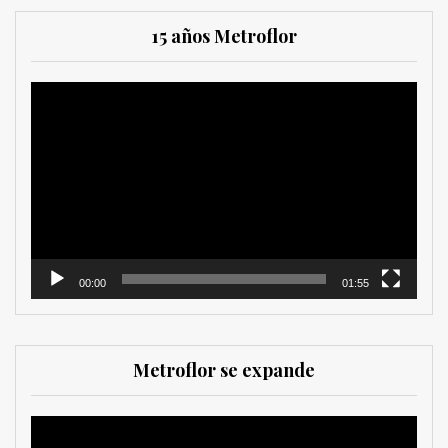
15 años Metroflor
Reproductor
de
vídeo
00:00
01:55
Metroflor se expande
Reproductor