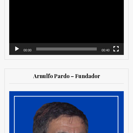
de
vídeo
00:00
00:40
Arnulfo Pardo – Fundador