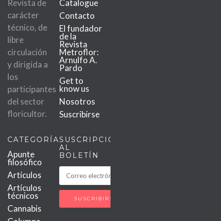
Revista de
Catalogue
carácter
Contacto
técnico, de
El fundador
de la
libre
Revista
circulación
Metroflor:
Arnulfo A.
y dirigida a
Pardo
los
Get to
know us
participantes
del sector
Nosotros
floricultor.
Suscribirse
CATEGORÍAS
SUSCRIPCIÓN
AL
Apunte
BOLETÍN
filosófico
Artículos
Artículos
técnicos
Cannabis