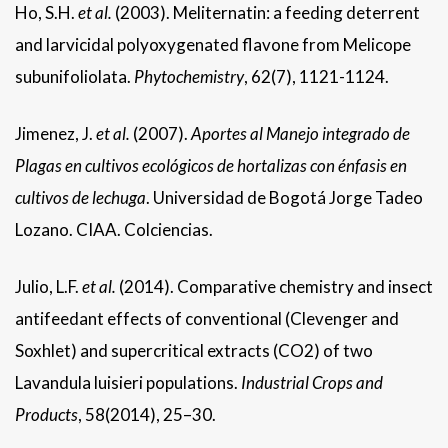
Ho, S.H.
et al.
(2003). Meliternatin: a feeding deterrent
and larvicidal polyoxygenated flavone from Melicope
subunifoliolata.
Phytochemistry
, 62(7), 1121-1124.
Jimenez, J.
et al.
(2007).
Aportes al Manejo integrado de
Plagas en cultivos ecológicos de hortalizas con énfasis en
cultivos de lechuga
. Universidad de Bogotá Jorge Tadeo
Lozano. CIAA. Colciencias.
Julio, L.F.
et al.
(2014). Comparative chemistry and insect
antifeedant effects of conventional (Clevenger and
Soxhlet) and supercritical extracts (CO2) of two
Lavandula luisieri populations.
Industrial Crops and
Products
, 58(2014), 25–30.