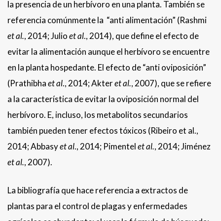
la presencia de un herbívoro en una planta. También se
referencia comúnmente la “anti alimentación” (Rashmi
et al.
, 2014; Julio
et al
., 2014), que define el efecto de
evitar la alimentación aunque el herbívoro se encuentre
en la planta hospedante. El efecto de “anti oviposición”
(Prathibha
et al
., 2014; Akter
et al.
, 2007), que se refiere
a la característica de evitar la oviposición normal del
herbívoro. E, incluso, los metabolitos secundarios
también pueden tener efectos tóxicos (Ribeiro et al.,
2014; Abbasy
et al
., 2014; Pimentel
et al.
, 2014; Jiménez
et al.
, 2007).
La bibliografía que hace referencia a extractos de
plantas para el control de plagas y enfermedades