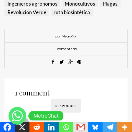
Ingenieros agrónomos
Monocultivos
Plagas
Revolución Verde
ruta biosintética
por Metroflor
1 comentario
1 comment
RESPONDER
MetroChat
VANBEEK
22 AGOSTO DE 2024 AT 10:48 PM