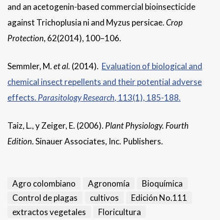
and an acetogenin-based commercial bioinsecticide
against Trichoplusia ni and Myzus persicae.
Crop
Protection
, 62(2014), 100–106.
Semmler, M.
et al.
(2014).
Evaluation of biological and
chemical insect repellents and their potential adverse
effects.
Parasitology Research
, 113(1), 185-188.
Taiz, L., y Zeiger, E. (2006).
Plant Physiology. Fourth
Edition
. Sinauer Associates, Inc. Publishers.
Agro colombiano
Agronomía
Bioquímica
Control de plagas
cultivos
Edición No.111
extractos vegetales
Floricultura