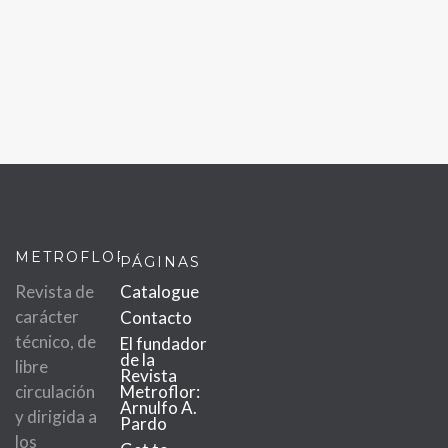
METROFLOR
PÁGINAS
Revista de
Catalogue
carácter
Contacto
técnico, de
El fundador
de la
libre
Revista
circulación
Metroflor:
Arnulfo A.
y dirigida a
Pardo
los