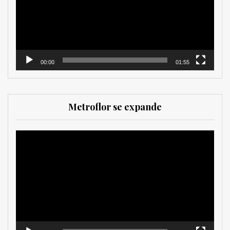
00:00
01:55
Metroflor se expande
Reproductor
de
vídeo