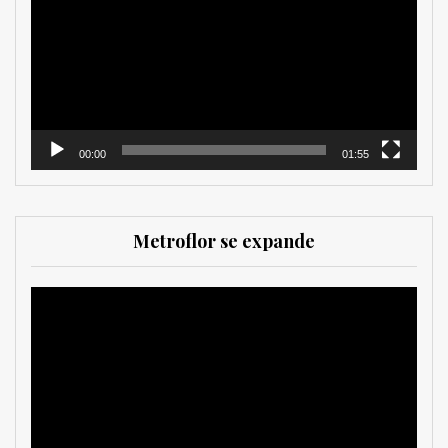
vídeo
00:00
01:55
Metroflor se expande
Reproductor
de
vídeo