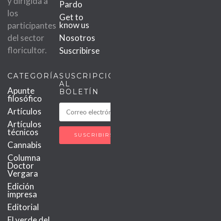
y dirigida a
Pardo
los
Get to
know us
participantes
del sector
Nosotros
floricultor.
Suscribirse
CATEGORÍAS
SUSCRIPCIÓN
AL
Apunte
BOLETÍN
filosófico
Artículos
Artículos
técnicos
Cannabis
Columna
Doctor
Vergara
Edición
impresa
Editorial
El verde del