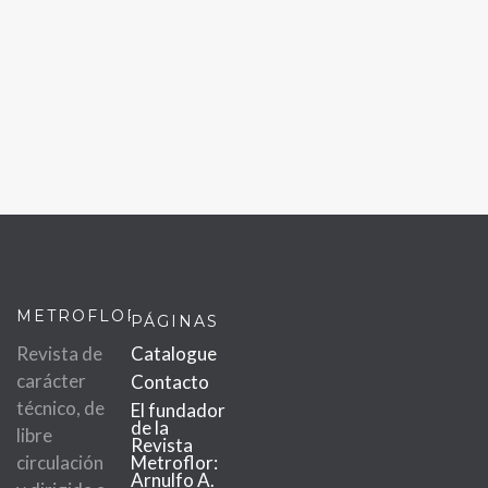
METROFLOR
PÁGINAS
Revista de
Catalogue
carácter
Contacto
técnico, de
El fundador
de la
libre
Revista
circulación
Metroflor:
Arnulfo A.