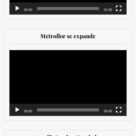
00:00
01:55
Metroflor se expande
Reproductor
de
vídeo
00:00
00:40