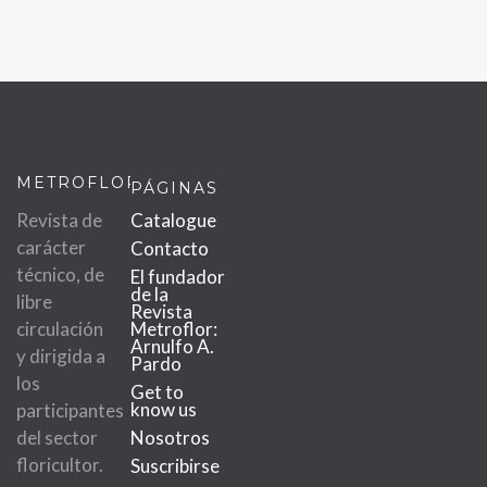
METROFLOR
PÁGINAS
Revista de
Catalogue
carácter
Contacto
técnico, de
El fundador
de la
libre
Revista
circulación
Metroflor:
Arnulfo A.
y dirigida a
Pardo
los
Get to
know us
participantes
del sector
Nosotros
floricultor.
Suscribirse