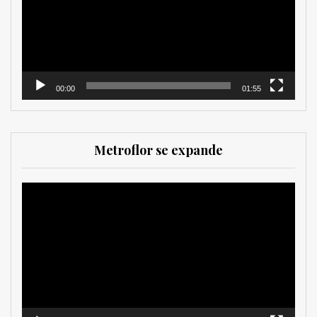
00:00
01:55
Metroflor se expande
Reproductor
de
vídeo