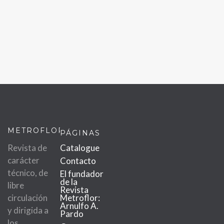
METROFLOR
PÁGINAS
Revista de
Catalogue
carácter
Contacto
técnico, de
El fundador
de la
libre
Revista
circulación
Metroflor:
Arnulfo A.
y dirigida a
Pardo
los