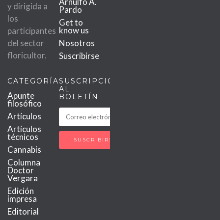
Arnulfo A.
y dirigida a
Pardo
los
Get to
know us
participantes
del sector
Nosotros
floricultor.
Suscribirse
CATEGORÍAS
SUSCRIPCIÓN
AL
Apunte
BOLETÍN
filosófico
Artículos
Artículos
técnicos
Cannabis
Columna
Doctor
Vergara
Edición
impresa
Editorial