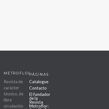
METROFLOR
PÁGINAS
Revista de
Catalogue
carácter
Contacto
técnico, de
El fundador
de la
libre
Revista
circulación
Metroflor: