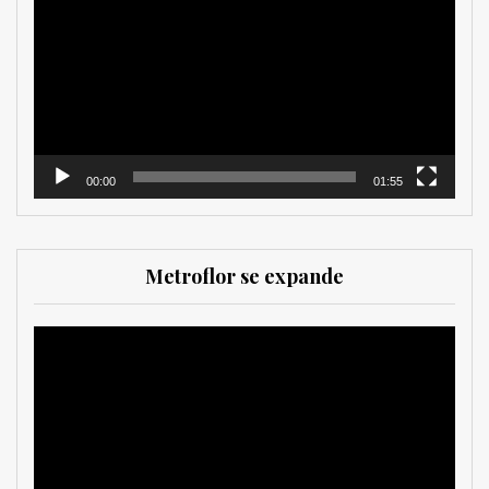
de
vídeo
00:00
01:55
Metroflor se expande
Reproductor
de
vídeo