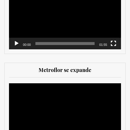
vídeo
00:00
01:55
Metroflor se expande
Reproductor
de
vídeo