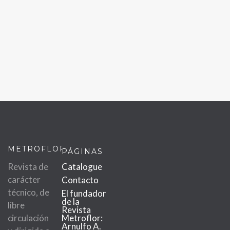
METROFLOR
PÁGINAS
Revista de
Catalogue
carácter
Contacto
técnico, de
El fundador
de la
libre
Revista
circulación
Metroflor:
Arnulfo A.