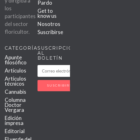
y dirigida a
Pardo
los
Get to
know us
participantes
del sector
Nosotros
floricultor.
Suscribirse
CATEGORÍAS
SUSCRIPCIÓN
AL
Apunte
BOLETÍN
filosófico
Artículos
Artículos
técnicos
Cannabis
Columna
Doctor
Vergara
Edición
impresa
Editorial
El verde del