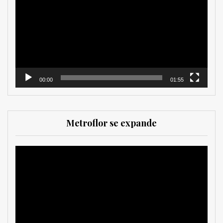
vídeo
00:00
01:55
Metroflor se expande
Reproductor
de
vídeo