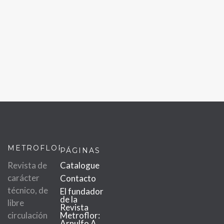
METROFLOR
PÁGINAS
Revista de
Catalogue
carácter
Contacto
técnico, de
El fundador
de la
libre
Revista
circulación
Metroflor:
Arnulfo A.