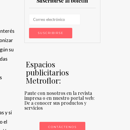
Suscribirse al boletín
Interés
monizar
egún su
idas
Espacios
publicitarios
s
Metroflor:
Paute con nosotros en la revista
impresa o en nuestro portal web:
De a conocer sus productos y
servicios
s y si
o el
CONTÁCTENOS