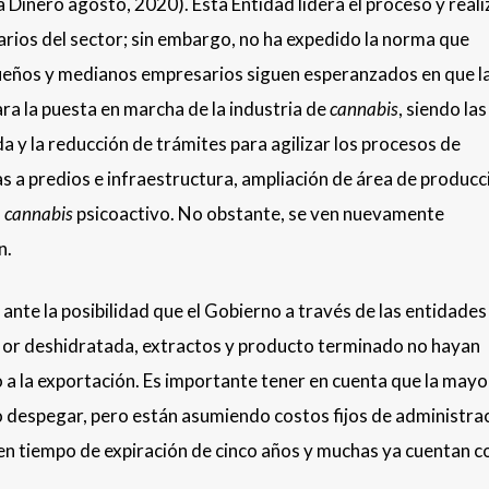
 Dinero agosto, 2020). Esta Entidad lidera el proceso y reali
tarios del sector; sin embargo, no ha expedido la norma que
ueños y medianos empresarios siguen esperanzados en que l
ra la puesta en marcha de la industria de
cannabis
, siendo la
a y la reducción de trámites para agilizar los procesos de
as a predios e infraestructura, ampliación de área de producc
a
cannabis
psicoactivo. No obstante, se ven nuevamente
n.
nte la posibilidad que el Gobierno a través de las entidades
flor deshidratada, extractos y producto terminado no hayan
io a la exportación. Es importante tener en cuenta que la mayo
o despegar, pero están asumiendo costos fijos de administrac
enen tiempo de expiración de cinco años y muchas ya cuentan c