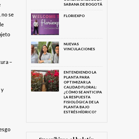
e
SABANA DE BOGOTÁ
 no se
FLORIEXPO
de
bjeto
NUEVAS
VINCULACIONES
tura –
ENTENDIENDO LA
PLANTA PARA
OPTIMIZAR LA
CALIDAD FLORAL:
 y
¿CÓMO SE ANTICIPA
LA RESPUESTA
FISIOLÓGICA DE LA
PLANTA BAJO
ESTRÉS HÍDRICO?
iesgo