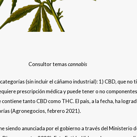
tor temas
cannabis
categorías (sin incluir el cáñamo industrial): 1) CBD, que no t
requiere prescripción médica y puede tener o no componente
e contiene tanto CBD como THC. El país, a la fecha, ha logra
gorías (Agronegocios, febrero 2021).
e siendo anunciada por el gobierno a través del Ministerio d