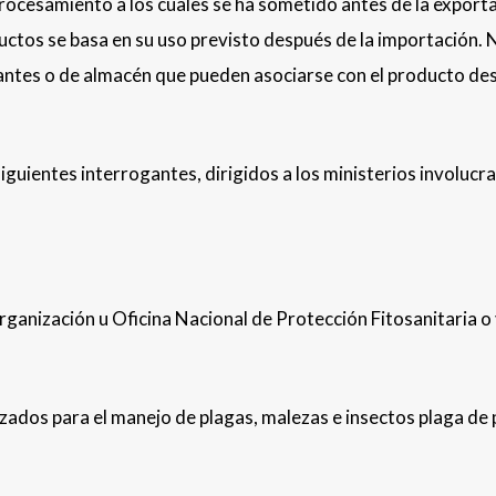
procesamiento a los cuales se ha sometido antes de la export
uctos se basa en su uso previsto después de la importación. 
antes o de almacén que pueden asociarse con el producto de
iguientes interrogantes, dirigidos a los ministerios involucr
rganización u Oficina Nacional de Protección Fitosanitaria o 
izados para el manejo de plagas, malezas e insectos plaga de 