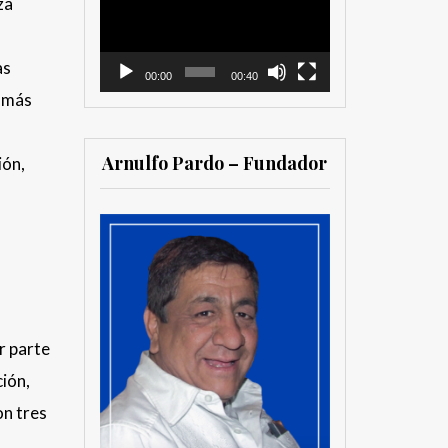
za
vídeo
as
00:00
00:40
s más
Arnulfo Pardo – Fundador
ión,
r parte
ión,
on tres