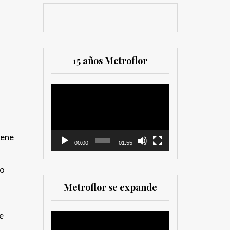
15 años Metroflor
Reproductor
de
vídeo
iene
00:00
01:55
s
do
Metroflor se expande
e
Reproductor
de