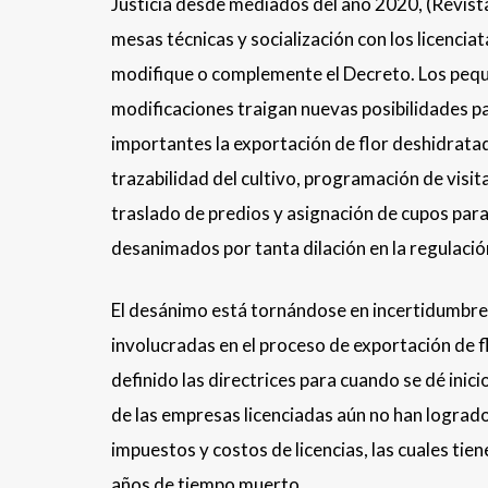
Justicia desde mediados del año 2020, (Revista
mesas técnicas y socialización con los licencia
modifique o complemente el Decreto. Los peq
modificaciones traigan nuevas posibilidades pa
importantes la exportación de flor deshidratad
trazabilidad del cultivo, programación de visit
traslado de predios y asignación de cupos par
desanimados por tanta dilación en la regulació
El desánimo está tornándose en incertidumbre a
involucradas en el proceso de exportación de 
definido las directrices para cuando se dé inic
de las empresas licenciadas aún no han lograd
impuestos y costos de licencias, las cuales ti
años de tiempo muerto.