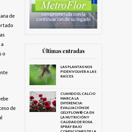
iana de
ortado
sas
 a
Últimas entradas
s o
LAS PLANTAS NOS
ente
PIDEN VOLVER A LAS
RAÍCES
CUANDO EL CALCIO
ebe
MARCA LA
DIFERENCIA:
oceso de
EVALUACIÓN DE
GELYFLOW® CA EN
al
LA NUTRICIÓN Y
CALIDAD DE ROSA
SPRAY BAJO
CONDICIONES DE LA