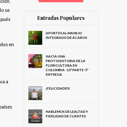
ación.
No se
Entradas Populares
spués
APORTES AL MANEJO
INTEGRADO DE ÁCAROS
ados en
HACIA UNA
PROTOHISTORIA DE LA
FLORICULTURA EN
COLOMBIA -13ª PARTE-5ª
ENTREGA
va a
¡FELICIDADES!
países
HABLEMOS DE LEALTAD Y
FIDELIDAD DE CLIENTES