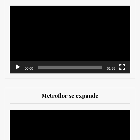
Reproductor
de
vídeo
00:00
01:55
Metroflor se expande
Reproductor
de
vídeo