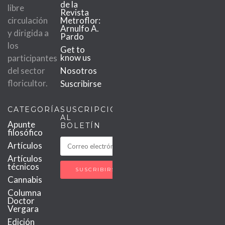
de la
libre
Revista
circulación
Metroflor:
Arnulfo A.
y dirigida a
Pardo
los
Get to
know us
participantes
del sector
Nosotros
floricultor.
Suscribirse
CATEGORÍAS
SUSCRIPCIÓN
AL
Apunte
BOLETÍN
filosófico
Artículos
Artículos
técnicos
Cannabis
Columna
Doctor
Vergara
Edición