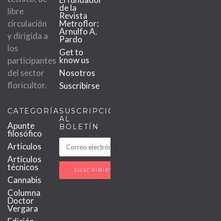
de la
libre
Revista
circulación
Metroflor:
Arnulfo A.
y dirigida a
Pardo
los
Get to
know us
participantes
del sector
Nosotros
floricultor.
Suscribirse
CATEGORÍAS
SUSCRIPCIÓN
AL
Apunte
BOLETÍN
filosófico
Artículos
Artículos
técnicos
Cannabis
Columna
Doctor
Vergara