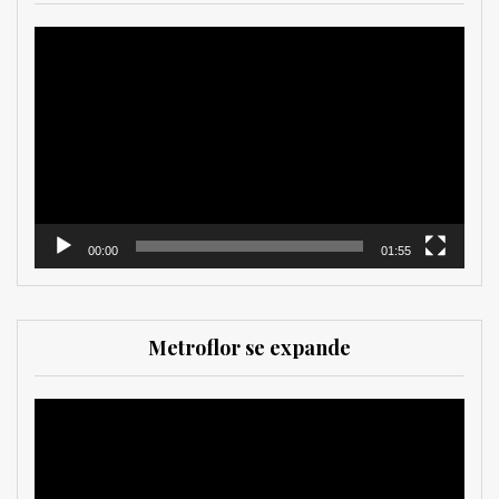
Reproductor
de
vídeo
00:00
01:55
Metroflor se expande
Reproductor
de
vídeo