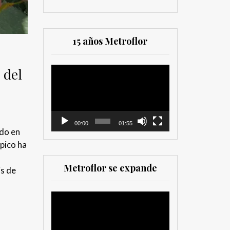
15 años Metroflor
 del
Reproductor
de
vídeo
00:00
01:55
ido en
ópico ha
Metroflor se expande
is de
Reproductor
de
vídeo