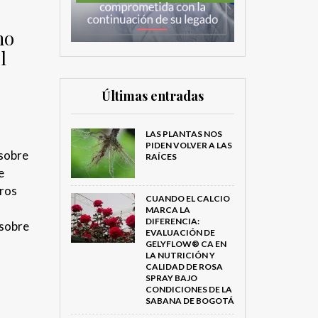
mo
l
Últimas entradas
LAS PLANTAS NOS
PIDEN VOLVER A LAS
 sobre
RAÍCES
e
tros
CUANDO EL CALCIO
MARCA LA
DIFERENCIA:
 sobre
EVALUACIÓN DE
GELYFLOW® CA EN
LA NUTRICIÓN Y
CALIDAD DE ROSA
SPRAY BAJO
CONDICIONES DE LA
SABANA DE BOGOTÁ