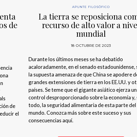
APUNTE FILOSÓFICO
enta
La tierra se reposiciona co
íos de
recurso de alto valor a nive
mundial
18 OCTUBRE DE 2023
Durante los últimos meses se ha debatido
acaloradamente, en el senado estadounidense,
iencia
la supuesta amenaza de que China se apodere d
iona
grandes extensiones de tierra en los EE.UU. y o
on
países. Se teme que el gigante asiático ejerza un
y
control desproporcionado sobre la economía y,
als
todo, la seguridad alimentaria de esta parte del
ción de
mundo. Conozca más sobre este suceso y sus
educir el
consecuencias aquí.