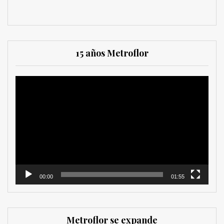
15 años Metroflor
Reproductor
de
vídeo
00:00
01:55
Metroflor se expande