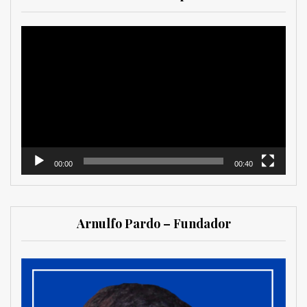
Reproductor
de
vídeo
00:00
00:40
Arnulfo Pardo – Fundador