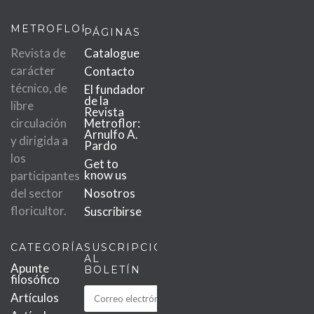
METROFLOR
PÁGINAS
Revista de
Catalogue
carácter
Contacto
técnico, de
El fundador
de la
libre
Revista
circulación
Metroflor:
Arnulfo A.
y dirigida a
Pardo
los
Get to
know us
participantes
del sector
Nosotros
floricultor.
Suscribirse
CATEGORÍAS
SUSCRIPCIÓN
AL
Apunte
BOLETÍN
filosófico
Artículos