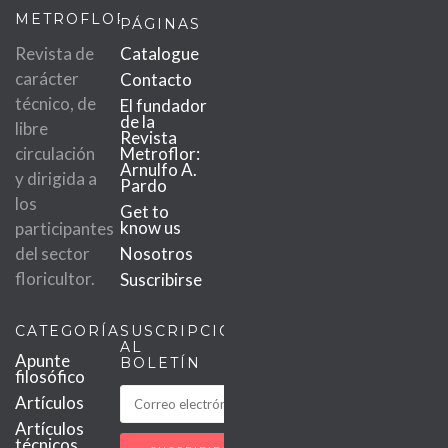
METROFLOR
PÁGINAS
Revista de
Catalogue
carácter
Contacto
técnico, de
El fundador
de la
libre
Revista
circulación
Metroflor:
Arnulfo A.
y dirigida a
Pardo
los
Get to
know us
participantes
del sector
Nosotros
floricultor.
Suscribirse
CATEGORÍAS
SUSCRIPCIÓN
AL
Apunte
BOLETÍN
filosófico
Artículos
Artículos
técnicos