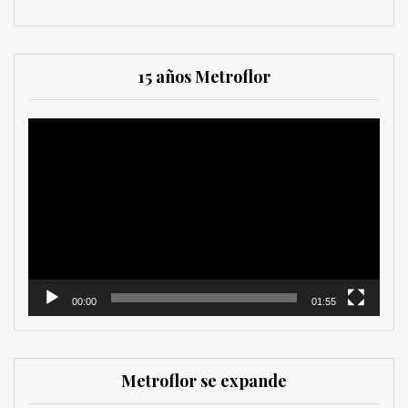
15 años Metroflor
Reproductor
de
vídeo
00:00
01:55
Metroflor se expande