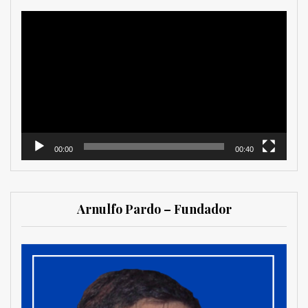
Reproductor
de
vídeo
00:00
00:40
Arnulfo Pardo – Fundador