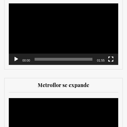
Reproductor
de
vídeo
00:00
01:55
Metroflor se expande
Reproductor
de
vídeo