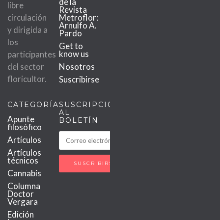
de la
libre
Revista
circulación
Metroflor:
Arnulfo A.
y dirigida a
Pardo
los
Get to
know us
participantes
del sector
Nosotros
floricultor.
Suscribirse
CATEGORÍAS
SUSCRIPCIÓN
AL
Apunte
BOLETÍN
filosófico
Artículos
Artículos
técnicos
Cannabis
Columna
Doctor
Vergara
Edición