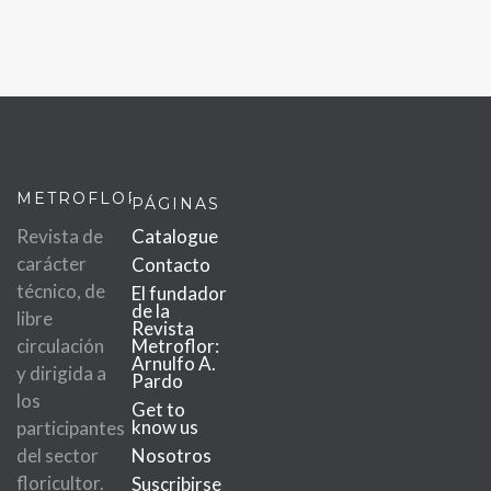
METROFLOR
PÁGINAS
Revista de
Catalogue
carácter
Contacto
técnico, de
El fundador
de la
libre
Revista
circulación
Metroflor:
Arnulfo A.
y dirigida a
Pardo
los
Get to
know us
participantes
del sector
Nosotros
floricultor.
Suscribirse