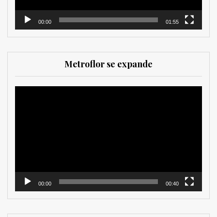
00:00
01:55
Metroflor se expande
Reproductor
de
vídeo
00:00
00:40