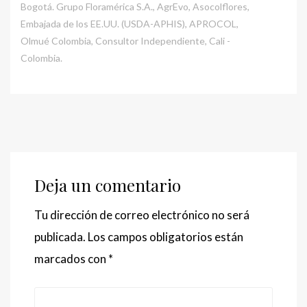
Bogotá. Grupo Floramérica S.A., AgrEvo, Asocolflores,
Embajada de los EE.UU. (USDA-APHIS), APROCOL,
Olmué Colombia, Consultor Independiente, Cali -
Colombia.
Deja un comentario
Tu dirección de correo electrónico no será
publicada.
Los campos obligatorios están
marcados con
*