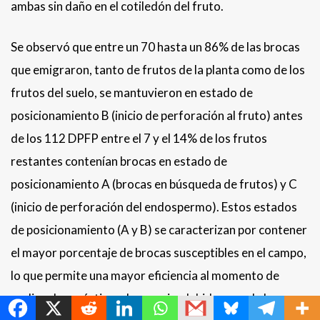
ambas sin daño en el cotiledón del fruto.
Se observó que entre un 70 hasta un 86% de las brocas
que emigraron, tanto de frutos de la planta como de los
frutos del suelo, se mantuvieron en estado de
posicionamiento B (inicio de perforación al fruto) antes
de los 112 DPFP entre el 7 y el 14% de los frutos
restantes contenían brocas en estado de
posicionamiento A (brocas en búsqueda de frutos) y C
(inicio de perforación del endospermo). Estos estados
de posicionamiento (A y B) se caracterizan por contener
el mayor porcentaje de brocas susceptibles en el campo,
lo que permite una mayor eficiencia al momento de
MetroChat
realizar las prácticas de manejo, debido a que la broca