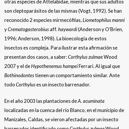
otras especies de Attelabidae, mientras que sus adultos
son cleptoparásitos de las mismas (Vogt, 1992). Se han
reconocido 2 especies mirmecófilas,
Liometophilus manni
y
Crematogasterobius
aff.
haywardi
(Anderson y O’Brien,
1996; Anderson, 1998). La bioecología de estos
insectos es compleja. Para ilustrar esta afirmación se
presentan dos casos, a saber:
Corthylus zulmae
Wood
2007 y el de
Hypothenemus hampei
Ferrari. Al igual que
Bothinodontes
tienen un comportamiento similar. Ante
todo
Corthylus
es un insecto barrenador.
En el año 2003 las plantaciones de
A. acuminata
localizadas en la cuenca del río Blanco, en el municipio de
Manizales, Caldas, se vieron afectadas por un insecto
barrenador identificado como
Corthylus zulmae
Wood,