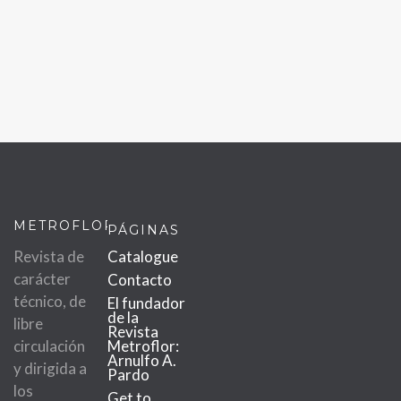
METROFLOR
PÁGINAS
Revista de
Catalogue
carácter
Contacto
técnico, de
El fundador
de la
libre
Revista
circulación
Metroflor:
Arnulfo A.
y dirigida a
Pardo
los
Get to