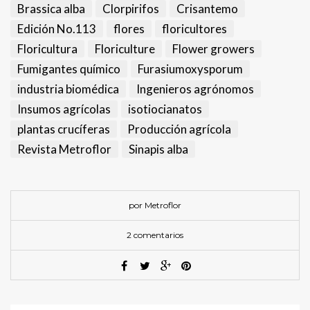
Brassica alba
Clorpirifos
Crisantemo
Edición No.113
flores
floricultores
Floricultura
Floriculture
Flower growers
Fumigantes químico
Furasiumoxysporum
industria biomédica
Ingenieros agrónomos
Insumos agrícolas
isotiocianatos
plantas crucíferas
Producción agrícola
Revista Metroflor
Sinapis alba
por Metroflor
2 comentarios