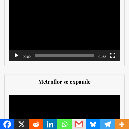
Reproductor
de
vídeo
00:00
01:55
Metroflor se expande
Reproductor
de
vídeo
MetroChat