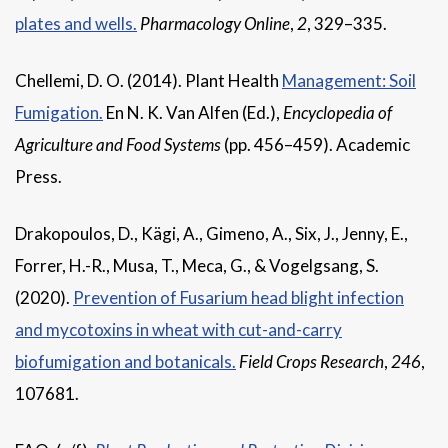
plates and wells.
Pharmacology Online
,
2
, 329–335.
Chellemi, D. O. (2014). Plant Health
Management: Soil
Fumigation.
En N. K. Van Alfen (Ed.),
Encyclopedia of
Agriculture and Food Systems
(pp. 456–459). Academic
Press.
Drakopoulos, D., Kägi, A., Gimeno, A., Six, J., Jenny, E.,
Forrer, H.-R., Musa, T., Meca, G., & Vogelgsang, S.
(2020).
Prevention of Fusarium head blight infection
and mycotoxins in wheat with cut-and-carry
biofumigation and botanicals.
Field Crops Research
,
246
,
107681.