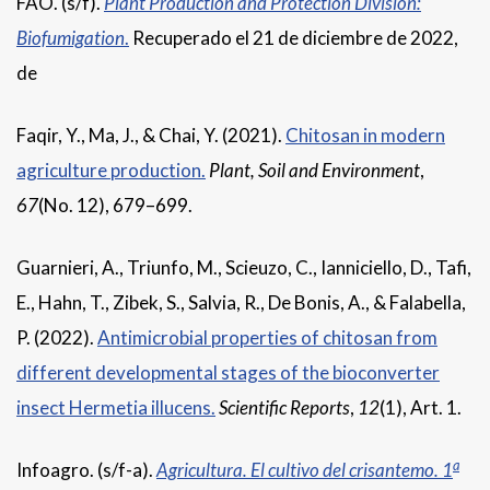
FAO. (s/f).
Plant Production and Protection Division:
Biofumigation
.
Recuperado el 21 de diciembre de 2022,
de
Faqir, Y., Ma, J., & Chai, Y. (2021).
Chitosan in modern
agriculture production.
Plant, Soil and Environment
,
67
(No. 12), 679–699.
Guarnieri, A., Triunfo, M., Scieuzo, C., Ianniciello, D., Tafi,
E., Hahn, T., Zibek, S., Salvia, R., De Bonis, A., & Falabella,
P. (2022).
Antimicrobial properties of chitosan from
different developmental stages of the bioconverter
insect Hermetia illucens.
Scientific Reports
,
12
(1), Art. 1.
a
Infoagro. (s/f-a).
Agricultura. El cultivo del crisantemo. 1