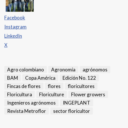
Facebook
Instagram
LinkedIn
X
Agro colombiano
Agronomía
agrónomos
BAM
Copa América
Edición No. 122
Fincas de flores
flores
floricultores
Floricultura
Floriculture
Flower growers
Ingenieros agrónomos
INGEPLANT
Revista Metroflor
sector floricultor