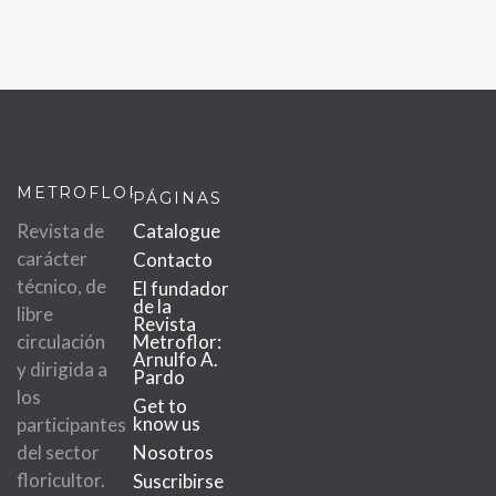
METROFLOR
PÁGINAS
Revista de
Catalogue
carácter
Contacto
técnico, de
El fundador
de la
libre
Revista
circulación
Metroflor:
Arnulfo A.
y dirigida a
Pardo
los
Get to
know us
participantes
del sector
Nosotros
floricultor.
Suscribirse