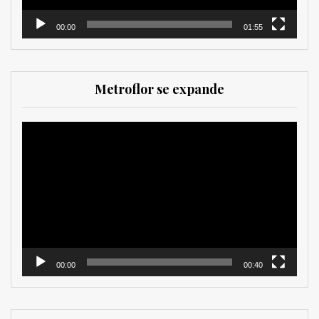
00:00
01:55
Metroflor se expande
Reproductor
de
vídeo
00:00
00:40