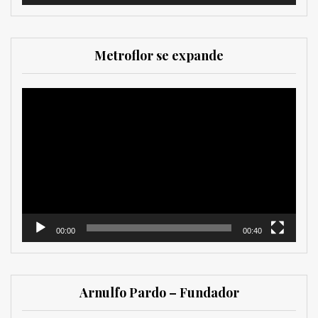
Metroflor se expande
Reproductor
de
vídeo
00:00
00:40
Arnulfo Pardo – Fundador