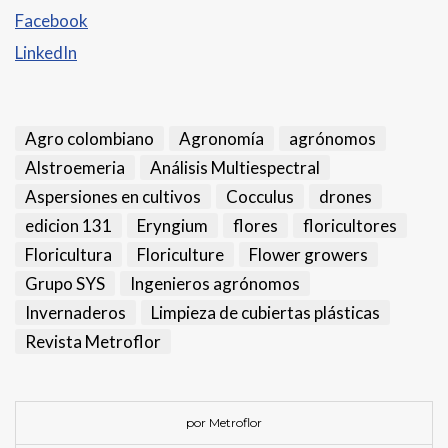
Facebook
LinkedIn
Agro colombiano
Agronomía
agrónomos
Alstroemeria
Análisis Multiespectral
Aspersiones en cultivos
Cocculus
drones
edicion 131
Eryngium
flores
floricultores
Floricultura
Floriculture
Flower growers
Grupo SYS
Ingenieros agrónomos
Invernaderos
Limpieza de cubiertas plásticas
Revista Metroflor
por Metroflor