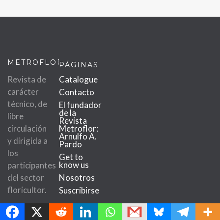
METROFLOR
PÁGINAS
Revista de
Catalogue
carácter
Contacto
técnico, de
El fundador
de la
libre
Revista
circulación
Metroflor:
Arnulfo A.
y dirigida a
Pardo
los
Get to
know us
participantes
del sector
Nosotros
floricultor.
Suscribirse
MetroChat
CATEGORÍAS
SUSCRIPCIÓN