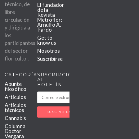
técnico, de
El fundador
de la
libre
Revista
circulación
Metroflor:
Arnulfo A.
y dirigida a
Pardo
los
Get to
know us
participantes
del sector
Nosotros
floricultor.
Suscribirse
CATEGORÍAS
SUSCRIPCIÓN
AL
Apunte
BOLETÍN
filosófico
Artículos
Artículos
técnicos
Cannabis
Columna
Doctor
Vergara