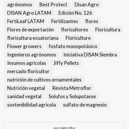
agrónomos
Best Protect
Disan Agro
DISAN Agro LATAM
Edición No. 126
FertiLeaf LATAM
Fertilizantes
flores
Flores de exportación
floricultores
Floricultura
floricultura ecuatoriana
Floriculture
Flower growers
fosfato monopotásico
Ingenieros agrónomos
Iniciativa DISAN Siembra
Insumos agrícolas
Jiffy Pellets
mercado floricultor
nutrición de cultivos ornamentales
Nutrición vegetal
Revista Metroflor
sanidad vegetal
Solufos y Solupotasse
sostenibilidad agrícola
sulfato de magnesio
por Metroflor